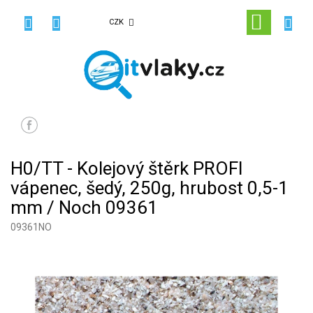
Přejít
na
NÁKUPN
CZK
obsah
KOŠÍK
H0/TT - Kolejový štěrk PROFI
vápenec, šedý, 250g, hrubost 0,5-1
mm / Noch 09361
09361NO