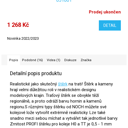
051001
Prodej ukončen
1 268 Kč
DETAIL
Novinka 2022/2023
Popis
Podobné (16)
Videa (1)
Diskuze
Značka
Detailní popis produktu
Realistické jako skutečný
štěrk
na trati! Štěrk a kameny
hrají velmi důležitou roli v realistickém designu
modelových krajin. Traťový štěrk se obvykle těží
regionálně, a proto odráží barvu hornin a kamenů
regionu.S různými typy štěrku od NOCH můžete své
kolejové lože vytvořit extrémně realisticky. Lze také
snadno mezi sebou míchat a vytvářet tak jednotlivé barvy.
Zrnitost PROFI štěrku pro koleje H0 a TT je 0,5 - 1 mm