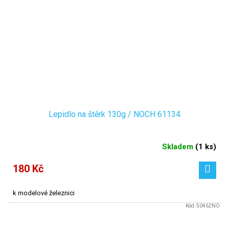
Lepidlo na štěrk 130g / NOCH 61134
Skladem
(
1 ks
)
180 Kč
k modelové železnici
Kód:
50462NO