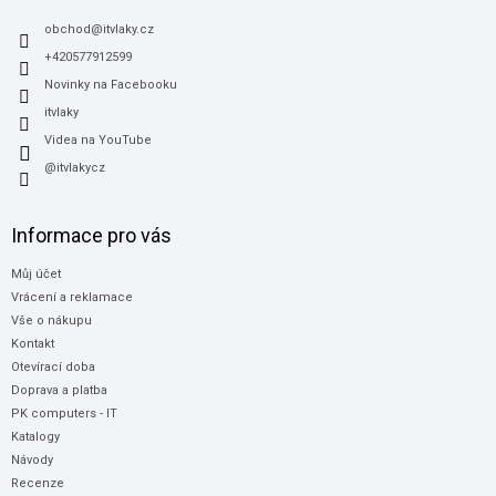
t
í
obchod
@
itvlaky.cz
+420577912599
Novinky na Facebooku
itvlaky
Videa na YouTube
@itvlakycz
Informace pro vás
Můj účet
Vrácení a reklamace
Vše o nákupu
Kontakt
Otevírací doba
Doprava a platba
PK computers - IT
Katalogy
Návody
Recenze