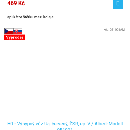
469 Kč
aplikátor štěrku mezi koleje
Kód:
051001AM
Výprodej
H0 - Výsypný vůz Ua, červený, ŽSR, ep. V / Albert-Modell