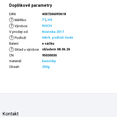
Doplňkové parametry
EAN
:
4007246093618
?
TT
,
H0
Měřítko
:
?
NOCH
Výrobce
:
V prodeji od
:
Novinka 2017
?
štěrk. podloží šedé
Podloží
:
Balení
:
v sáčku
?
skladem 08.06.26
Sklad u výrobce
:
CN
:
95030030
materiál
:
kamínky
Obsah
:
250g
Z
á
p
a
Kontakt