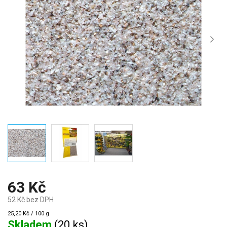
63 Kč
52 Kč bez DPH
Měrná
25,20 Kč / 100 g
cena:
Skladem
(
20 ks
)