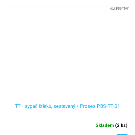
Kód:
PBS-TT-01
TT - sypač štěrku, sestavený / Proses PBS-TT-01
Skladem
(
2 ks
)