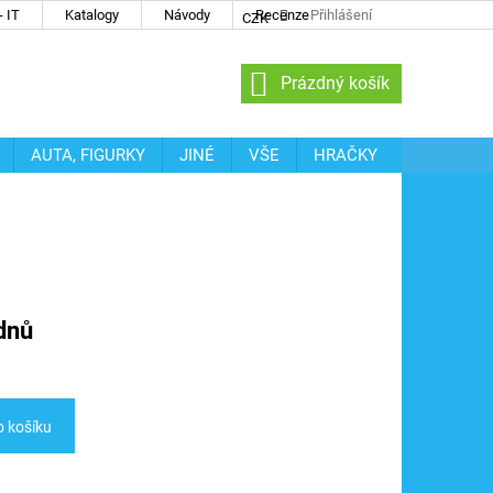
 IT
Katalogy
Návody
Recenze
Přihlášení
CZK
NÁKUPNÍ
Prázdný košík
KOŠÍK
AUTA, FIGURKY
JINÉ
VŠE
HRAČKY
dnů
o košíku