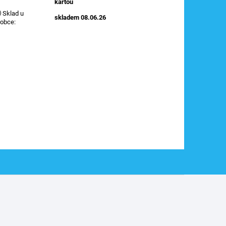
kartou
Sklad u
skladem 08.06.26
robce
: