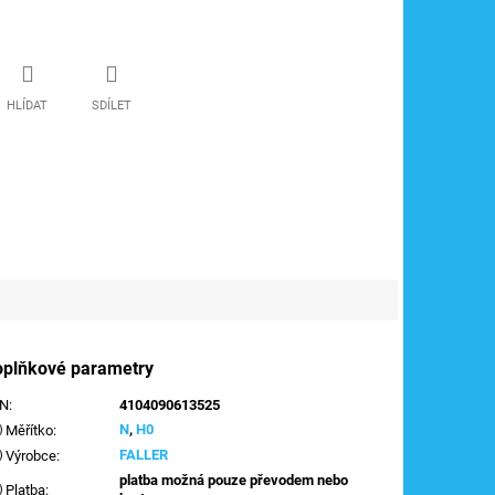
HLÍDAT
SDÍLET
oplňkové parametry
AN
:
4104090613525
N
,
H0
Měřítko
:
FALLER
Výrobce
:
platba možná pouze převodem nebo
Platba
: