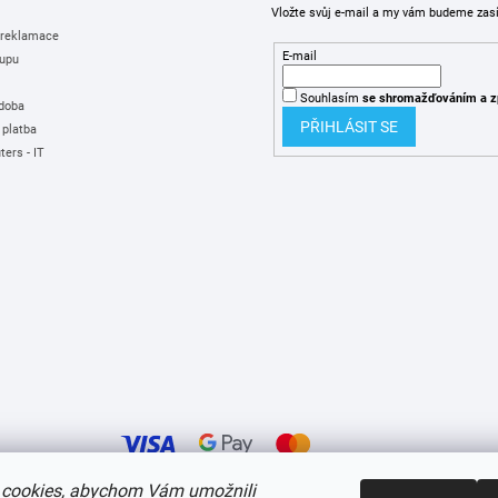
Vložte svůj e-mail a my vám budeme zas
 reklamace
E-mail
upu
Souhlasím
se shromažďováním
a z
 doba
PŘIHLÁSIT SE
 platba
ers - IT
cookies, abychom Vám umožnili