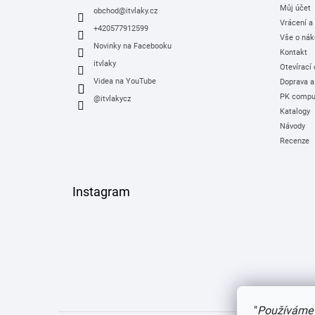
Můj účet
í
obchod
@
itvlaky.cz
Vrácení a
+420577912599
Vše o nák
Novinky na Facebooku
Kontakt
itvlaky
Otevírací
Videa na YouTube
Doprava a
PK comput
@itvlakycz
Katalogy
Návody
Recenze
Instagram
"
Používáme 