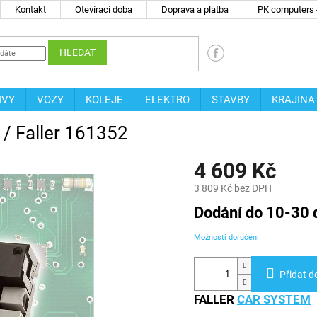
Kontakt
Otevírací doba
Doprava a platba
PK computers -
HLEDAT
IVY
VOZY
KOLEJE
ELEKTRO
STAVBY
KRAJINA
/ Faller 161352
4 609 Kč
3 809 Kč bez DPH
Měrná
Dodání do 10-30 
cena:
Možnosti doručení
Přidat d
FALLER
CAR SYSTEM