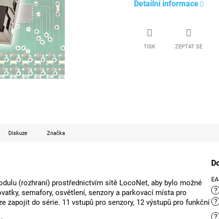
Detailní informace
TISK
ZEPTAT SE
Diskuze
Značka
D
E
odulu (rozhraní) prostřednictvím sítě LocoNet, aby bylo možné
?
ovatky, semafory, osvětlení, senzory a parkovací místa pro
?
lze zapojit do série. 11 vstupů pro senzory, 12 výstupů pro funkční
?