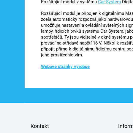
Rozšiřující modul v systému
Car System
Digita
Rozšiřující modul je připojen k digitálnímu M
zcela automaticky rozpozná jako hardwarovou 
umožňuje nastavení a ovládání světelných sign
lampy, řídicích prvků systému Car System, jako
spotřebičů. Ty jsou viditelné v okně systému p
provádí na střídavé napětí 16 V. Několik rozšiř
připojit přímo k digitálnímu řídicímu centru po
jeho prostřednictvím.
Webové stránky výrobce
Z
á
p
a
Kontakt
Infor
t