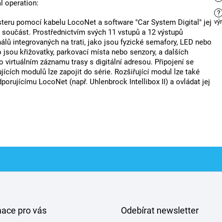
l operation:
?
asteru pomocí kabelu LocoNet a software "Car System Digital" jej
vý
součást. Prostřednictvím svých 11 vstupů a 12 výstupů
álů integrovaných na trati, jako jsou fyzické semafory, LED nebo
 jsou křižovatky, parkovací místa nebo senzory, a dalších
o virtuálním záznamu trasy s digitální adresou. Připojení se
ujících modulů lze zapojit do série. Rozšiřující modul lze také
dporujícímu LocoNet (např. Uhlenbrock Intellibox II) a ovládat jej
mace pro vás
Odebírat newsletter