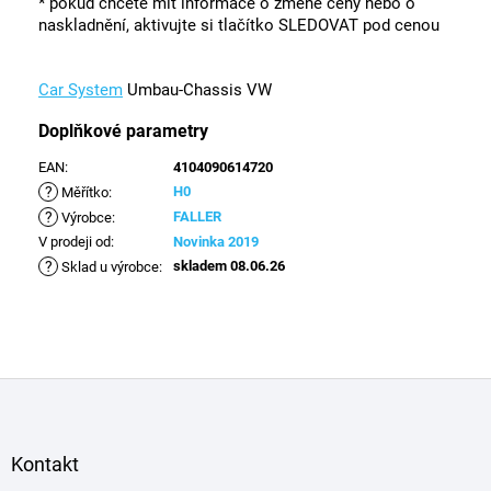
* pokud chcete mít informace o změně ceny nebo o
naskladnění, aktivujte si tlačítko SLEDOVAT pod cenou
Car System
Umbau-Chassis VW
Doplňkové parametry
EAN
:
4104090614720
?
H0
Měřítko
:
?
FALLER
Výrobce
:
V prodeji od
:
Novinka 2019
?
skladem 08.06.26
Sklad u výrobce
:
Z
á
p
a
Kontakt
t