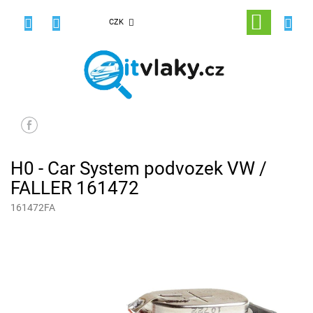
Přejít
na
NÁKUPNÍ
CZK
obsah
KOŠÍK
H0 - Car System podvozek VW /
FALLER 161472
161472FA