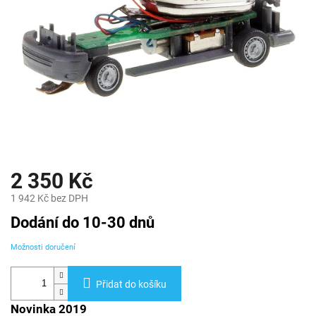
2 350 Kč
1 942 Kč bez DPH
Měrná
Dodání do 10-30 dnů
cena:
Možnosti doručení
Přidat do košíku
Novinka 2019