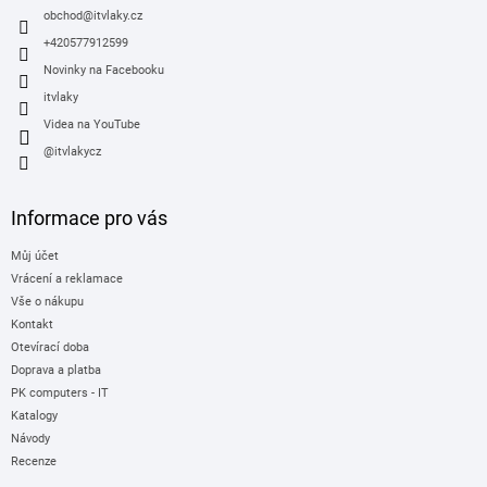
í
obchod
@
itvlaky.cz
+420577912599
Novinky na Facebooku
itvlaky
Videa na YouTube
@itvlakycz
Informace pro vás
Můj účet
Vrácení a reklamace
Vše o nákupu
Kontakt
Otevírací doba
Doprava a platba
PK computers - IT
Katalogy
Návody
Recenze