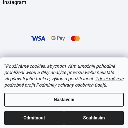
Instagram
Vytvořil Shoptet
"
Používáme cookies, abychom Vám umožnili pohodlné
prohlížení webu a díky analýze provozu webu neustále
Copyright 2026
itvlaky.cz
. Všechna práva vyhrazena.
Upravit nastavení cookies
zlepšovali jeho funkce, výkon a použitelnost.
Zde si můžete
podrobně projít Podmínky ochrany osobních údajů
.
Nastavení
Odmítnout
Souhlasím