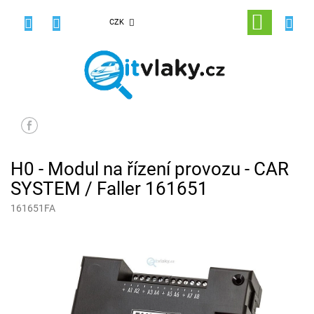
Přejít
na
NÁKUPNÍ
CZK
obsah
KOŠÍK
H0 - Modul na řízení provozu - CAR
SYSTEM / Faller 161651
161651FA