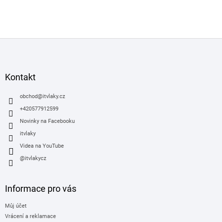
Z
á
p
a
Kontakt
t
í
obchod
@
itvlaky.cz
+420577912599
Novinky na Facebooku
itvlaky
Videa na YouTube
@itvlakycz
Informace pro vás
Můj účet
Vrácení a reklamace