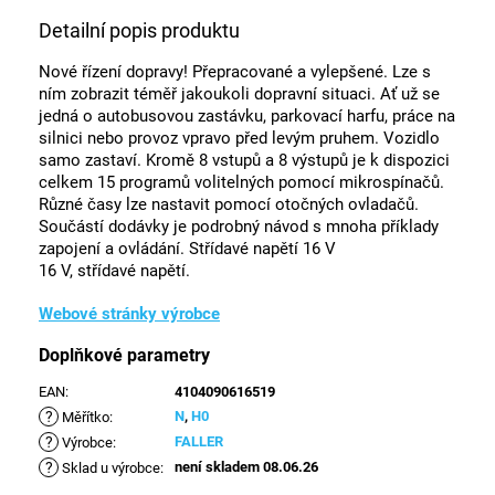
Detailní popis produktu
Nové řízení dopravy! Přepracované a vylepšené. Lze s
ním zobrazit téměř jakoukoli dopravní situaci. Ať už se
jedná o autobusovou zastávku, parkovací harfu, práce na
silnici nebo provoz vpravo před levým pruhem. Vozidlo
samo zastaví. Kromě 8 vstupů a 8 výstupů je k dispozici
celkem 15 programů volitelných pomocí mikrospínačů.
Různé časy lze nastavit pomocí otočných ovladačů.
Součástí dodávky je podrobný návod s mnoha příklady
zapojení a ovládání. Střídavé napětí 16 V
16 V, střídavé napětí.
Webové stránky výrobce
Doplňkové parametry
EAN
:
4104090616519
?
N
,
H0
Měřítko
:
?
FALLER
Výrobce
:
?
není skladem 08.06.26
Sklad u výrobce
: