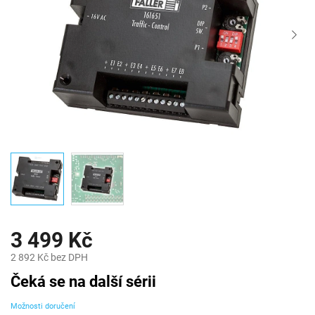
3 499 Kč
2 892 Kč bez DPH
Měrná
Čeká se na další sérii
cena:
Možnosti doručení