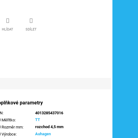
HLÍDAT
SDÍLET
oplňkové parametry
AN
:
4013285437016
TT
Měřítko
:
rozchod 4,5 mm
Rozměr mm
:
Auhagen
Výrobce
: