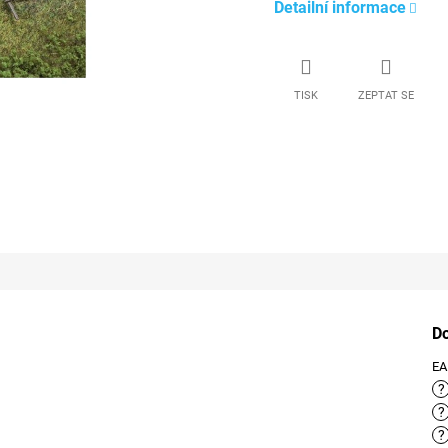
Detailní informace
TISK
ZEPTAT SE
D
E
?
?
?