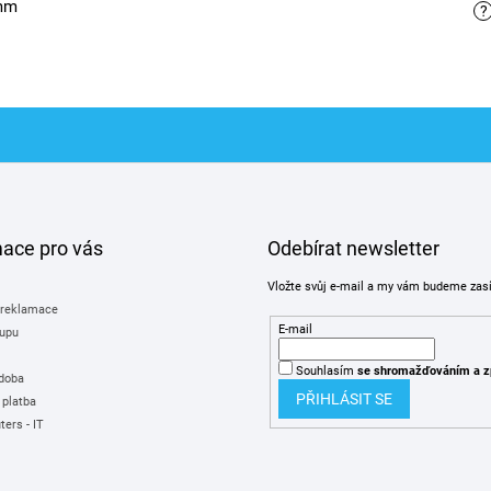
 mm
?
mace pro vás
Odebírat newsletter
Vložte svůj e-mail a my vám budeme zas
 reklamace
E-mail
upu
Souhlasím
se shromažďováním
a z
 doba
PŘIHLÁSIT SE
 platba
ers - IT