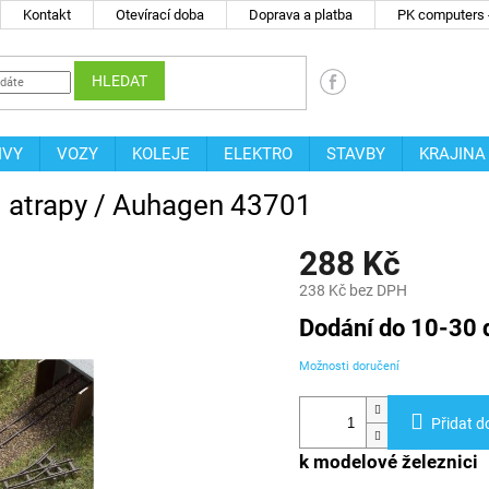
Kontakt
Otevírací doba
Doprava a platba
PK computers -
HLEDAT
IVY
VOZY
KOLEJE
ELEKTRO
STAVBY
KRAJINA
– atrapy / Auhagen 43701
288 Kč
238 Kč bez DPH
Měrná
Dodání do 10-30 
cena:
Možnosti doručení
Přidat d
k modelové železnici