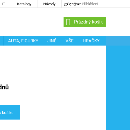
 IT
Katalogy
Návody
Recenze
Přihlášení
CZK
NÁKUPNÍ
Prázdný košík
KOŠÍK
AUTA, FIGURKY
JINÉ
VŠE
HRAČKY
dnů
o košíku