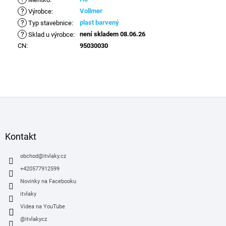
?
Vollmer
Výrobce
:
?
plast barvený
Typ stavebnice
:
?
není skladem 08.06.26
Sklad u výrobce
:
CN
:
95030030
Z
á
p
a
Kontakt
t
í
obchod
@
itvlaky.cz
+420577912599
Novinky na Facebooku
itvlaky
Videa na YouTube
@itvlakycz