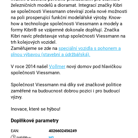
železničních modelů a dioramat. Integrací značky Kibri
se společnosti Viessmann otevírají zcela nové možnosti
na poli prosperující funkční modelářské výroby. Know-
how a technologie společnosti Viessmann a modely a
formy Kibri® se vzájemně dokonale doplňují. Značka
Kibri navíc představuje vstup společnosti Viessmann na
trh kolejových vozidel.
Zaměřujeme se zde na
speciální vozidla s pohonem a
plnou výbavou (stavební a údržbářská).
V roce 2014 našel
Vollmer
nový domov pod hlavičkou
společnosti Viessmann.
Společnost Viessmann má díky své značkové politice
zaměřené na budoucnost dobrou pozici i pro budoucí
výzvy.
Inovace, které se hýbou!
Doplňkové parametry
EAN
:
4026602456249
?
H0
Měřítko
: