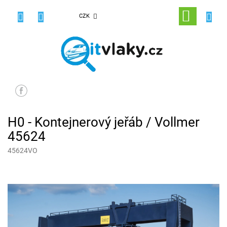
Přejít
na
NÁKUPNÍ
CZK
obsah
KOŠÍK
H0 - Kontejnerový jeřáb / Vollmer
45624
45624VO