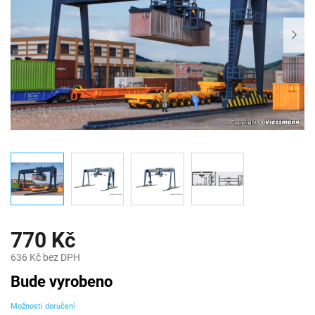
770 Kč
636 Kč bez DPH
Měrná
Bude vyrobeno
cena:
Možnosti doručení