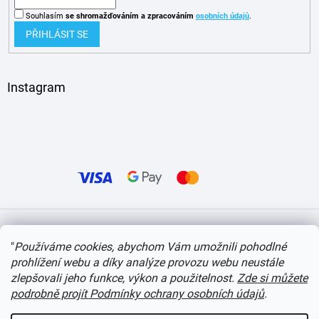
Souhlasím
se shromažďováním
a zpracováním
osobních údajů
.
PŘIHLÁSIT SE
Instagram
Vytvořil Shoptet
"
Používáme cookies, abychom Vám umožnili pohodlné
prohlížení webu a díky analýze provozu webu neustále
Copyright 2026
itvlaky.cz
. Všechna práva vyhrazena.
Upravit nastavení cookies
zlepšovali jeho funkce, výkon a použitelnost.
Zde si můžete
podrobně projít Podmínky ochrany osobních údajů
.