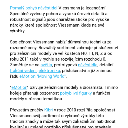
Pomalý pohyb návěstidel
Viessmann je legendární.
Speciálně vyvinutý pohon a vysoká úroveň detailů a
robustnost signálů jsou charakteristické pro vysoké
nároky, které společnost Viessmann klade na své
výrobky.
Společnost Viessmann nabízí důmyslnou techniku za
rozumné ceny. Rozsáhlý sortiment zahrnuje příslušenství
pro železniční modely ve velikostech H0, TT, N, Z a od
roku 2011 také v rychle se rozvíjejícím rozchodu 0.
Zaměřuje se na
světla
, prototypová
návěstidla
, detailní
trakční vedení
,
elektroniku
, příslušenství a již známou
řadu
eMotion "Moving World"
.
"
eMotion
" oživuje železniční modely a dioramata. I mimo
koleje přitahují pozornost
pohyblivé figurky
a funkční
modely s různou tematikou.
Převzetím značky
Kibri
v roce 2010 rozšířila společnost
Viessmann svůj sortiment o vybrané výrobky této
tradiční značky a může tak svým zákazníkům nabídnout
kvalitní a ucelené portfolio příslušenství pro stavitele