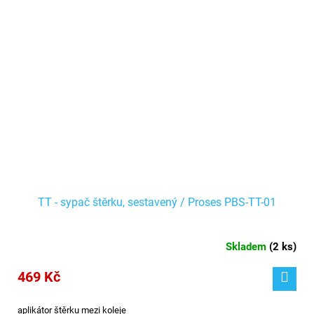
TT - sypač štěrku, sestavený / Proses PBS-TT-01
Skladem
(
2 ks
)
469 Kč
aplikátor štěrku mezi koleje