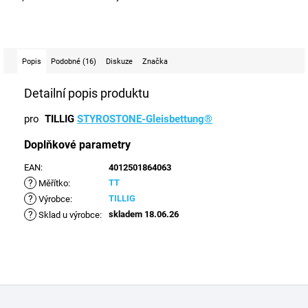
Popis
Podobné (16)
Diskuze
Značka
Detailní popis produktu
pro
TILLIG
STYROSTONE-Gleisbettung®
Doplňkové parametry
EAN
:
4012501864063
?
TT
Měřítko
:
?
TILLIG
Výrobce
:
?
skladem 18.06.26
Sklad u výrobce
:
Z
á