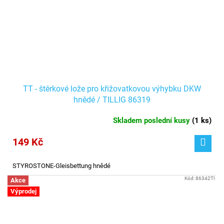
TT - štěrkové lože pro křižovatkovou výhybku DKW
hnědé / TILLIG 86319
Skladem poslední kusy
(
1 ks
)
149 Kč
STYROSTONE-Gleisbettung hnědé
Kód:
86342TI
Akce
Výprodej