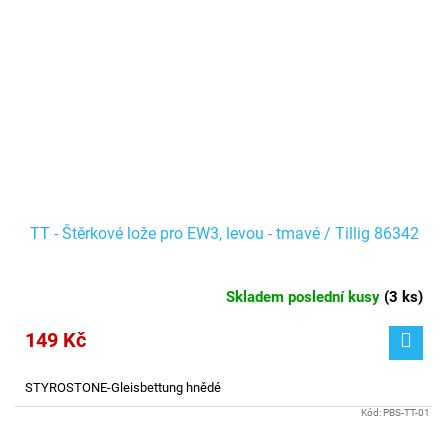
TT - Štěrkové lože pro EW3, levou - tmavé / Tillig 86342
Skladem poslední kusy
(
3 ks
)
149 Kč
STYROSTONE-Gleisbettung hnědé
Kód:
PBS-TT-01