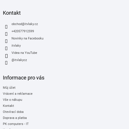
p
a
Kontakt
t
í
obchod
@
itvlaky.cz
+420577912599
Novinky na Facebooku
itvlaky
Videa na YouTube
@itvlakycz
Informace pro vás
Můj účet
Vrácení a reklamace
Vše o nákupu
Kontakt
Otevírací doba
Doprava a platba
PK computers - IT