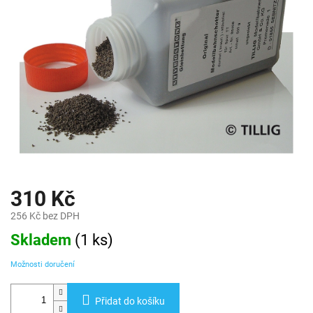
310 Kč
256 Kč bez DPH
Měrná
Skladem
(
1 ks
)
cena:
Možnosti doručení
Přidat do košíku