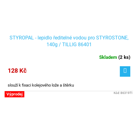
STYROPAL - lepidlo ředitelné vodou pro STYROSTONE,
140g / TILLIG 86401
Skladem
(
2 ks
)
128 Kč
slouží k fixaci kolejového lože a štěrku
Kód:
86319TI
Výprodej