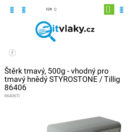
Přejít
na
NÁKUPNÍ
CZK
obsah
KOŠÍK
Štěrk tmavý, 500g - vhodný pro
tmavý hnědý STYROSTONE / Tillig
86406
86406TI