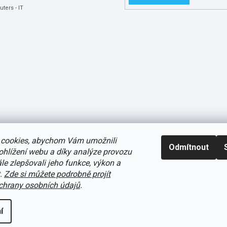
ters - IT
cookies, abychom Vám umožnili
Odmítnout
ohlížení webu a díky analýze provozu
e zlepšovali jeho funkce, výkon a
t.
Zde si můžete podrobně projít
avení cookies
hrany osobních údajů
.
í