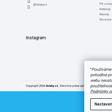
PK compu
@itvlakycz
Katalogy
Návody
Recenze
Instagram
"
Používáme 
pohodlné pr
webu neustál
použitelnos
Copyright 2026
itvlaky.cz
. Všechna práva vyhrazena.
Upravit nast
Podmínky oc
Nastaven