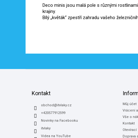
Deco minis jsou malá pole s různými rostlinami 
krajiny.
Bílý „květák“ zpestří zahradu vašeho železničn
Z
á
p
a
Kontakt
Infor
t
Můj účet
í
obchod
@
itvlaky.cz
Vrácení 
+420577912599
Vše o ná
Novinky na Facebooku
Kontakt
itvlaky
Otevírací
Videa na YouTube
Doprava a