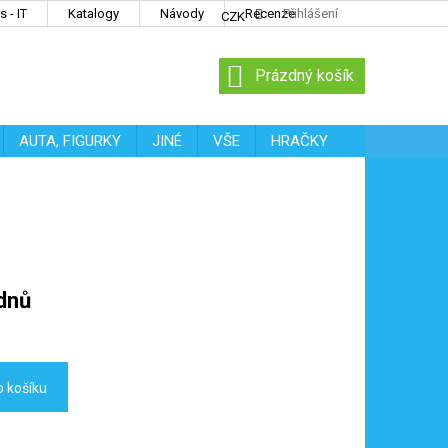
 - IT
Katalogy
Návody
Recenze
Přihlášení
CZK
NÁKUPNÍ
Prázdný košík
KOŠÍK
AUTA, FIGURKY
JINÉ
VŠE
HRAČKY
dnů
o košíku