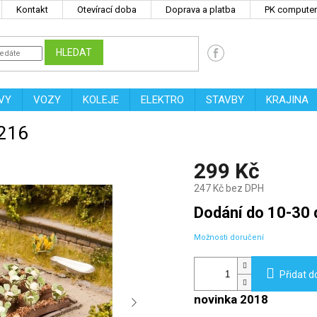
Kontakt
Otevírací doba
Doprava a platba
PK computers
HLEDAT
VY
VOZY
KOLEJE
ELEKTRO
STAVBY
KRAJINA
3216
299 Kč
247 Kč bez DPH
Měrná
Dodání do 10-30 
cena:
Možnosti doručení
Přidat d
novinka 2018