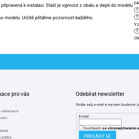
E
připravená k instalaci. Stačí je vyjmout z obalu a vlepit do modelu
?
?
ího modelu. Určitě přitáhne pozornost každého.
V 
?
C
mace pro vás
Odebírat newsletter
Vložte svůj e-mail a my vám budeme z
a reklamace
E-mail
kupu
Souhlasím
se shromažďováním
a
 doba
PŘIHLÁSIT SE
 platba