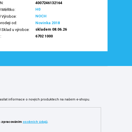
AN
:
4007246132164
H0
Měřítko
:
NOCH
Výrobce
:
prodeji od
:
Novinka 2018
skladem 08.06.26
Sklad u výrobce
:
N
:
6702 1000
asílat informace o nových produktech na našem e-shopu.
 zpracováním
osobních údajů
.