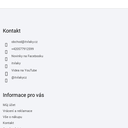
Z
á
p
a
Kontakt
t
í
obchod
@
itvlaky.cz
+420577912599
Novinky na Facebooku
itvlaky
Videa na YouTube
@itvlakycz
Informace pro vás
Můj účet
Vrácení a reklamace
Vše o nákupu
Kontakt