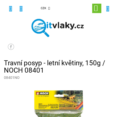
Přejít
na
NÁKUPNÍ
CZK
obsah
KOŠÍK
Travní posyp - letní květiny, 150g /
NOCH 08401
08401NO