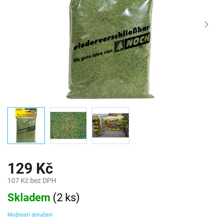
129 Kč
107 Kč bez DPH
Měrná
Skladem
(
2 ks
)
cena:
Možnosti doručení