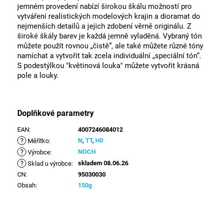
jemném provedení nabízí širokou škálu možností pro
vytváření realistických modelových krajin a dioramat do
nejmenších detailů a jejich zdobení věrně originálu. Z
široké škály barev je každá jemně vyladěná. Vybraný tón
můžete použít rovnou „čistě“, ale také můžete různé tóny
namíchat a vytvořit tak zcela individuální „speciální tón“.
S podestýlkou ​​"květinová louka" můžete vytvořit krásná
pole a louky.
Doplňkové parametry
EAN
:
4007246084012
?
N
,
TT
,
H0
Měřítko
:
?
NOCH
Výrobce
:
?
skladem 08.06.26
Sklad u výrobce
:
CN
:
95030030
Obsah
:
150g