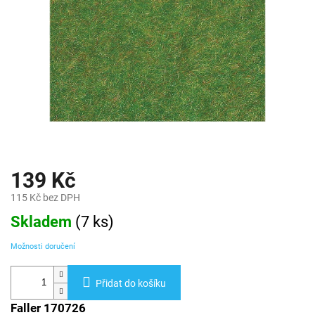
139 Kč
115 Kč bez DPH
Měrná
Skladem
(
7 ks
)
cena:
Možnosti doručení
Přidat do košíku
Faller 170726