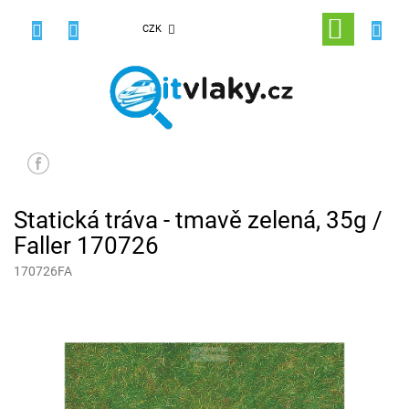
Přejít
na
NÁKUPNÍ
CZK
obsah
KOŠÍK
Statická tráva - tmavě zelená, 35g /
Faller 170726
170726FA