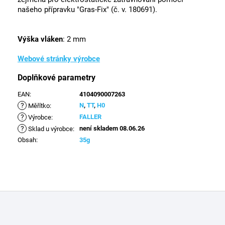
našeho přípravku "Gras-Fix" (č. v. 180691).
Výška vláken
: 2 mm
Webové stránky výrobce
Doplňkové parametry
EAN
:
4104090007263
?
N
,
TT
,
H0
Měřítko
:
?
FALLER
Výrobce
:
?
není skladem 08.06.26
Sklad u výrobce
:
Obsah
:
35g
Z
á
p