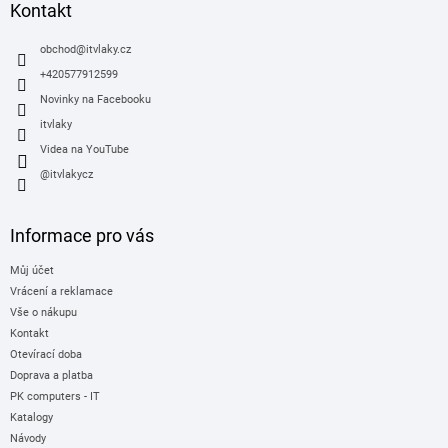
a
Kontakt
t
í
obchod
@
itvlaky.cz
+420577912599
Novinky na Facebooku
itvlaky
Videa na YouTube
@itvlakycz
Informace pro vás
Můj účet
Vrácení a reklamace
Vše o nákupu
Kontakt
Otevírací doba
Doprava a platba
PK computers - IT
Katalogy
Návody