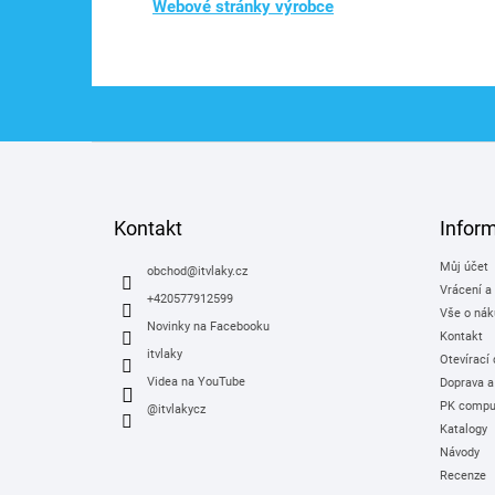
Webové stránky výrobce
Z
á
p
a
Kontakt
Infor
t
Můj účet
í
obchod
@
itvlaky.cz
Vrácení a
+420577912599
Vše o nák
Novinky na Facebooku
Kontakt
itvlaky
Otevírací
Videa na YouTube
Doprava a
PK comput
@itvlakycz
Katalogy
Návody
Recenze