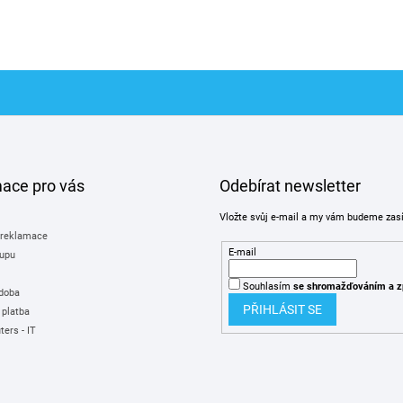
mace pro vás
Odebírat newsletter
Vložte svůj e-mail a my vám budeme zas
 reklamace
E-mail
upu
Souhlasím
se shromažďováním
a z
 doba
PŘIHLÁSIT SE
 platba
ers - IT