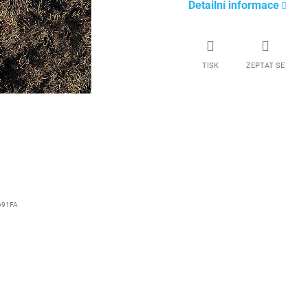
Detailní informace
TISK
ZEPTAT SE
691FA