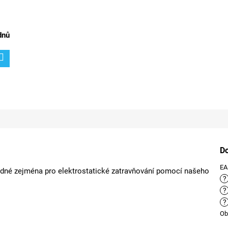
dnů
D
E
hodné zejména pro elektrostatické zatravňování pomocí našeho
?
?
?
Ob