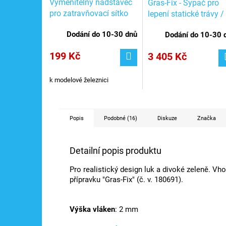
Vyměnitelný nádstavec
Gras-Fix - Sypač pro
pro zatravňovací sítko
lepení statické trávy /
Gras-Fix / Faller 170680
Faller 180691
Dodání do 10-30 dnů
Dodání do 10-30 
199 Kč
3 405 Kč
k modelové železnici
Popis
Podobné (16)
Diskuze
Značka
Detailní popis produktu
Pro realistický design luk a divoké zeleně. V
přípravku "Gras-Fix" (č. v. 180691).
Výška vláken
: 2 mm