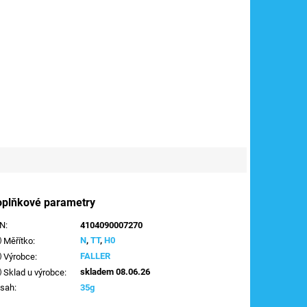
oplňkové parametry
AN
:
4104090007270
N
,
TT
,
H0
Měřítko
:
FALLER
Výrobce
:
skladem 08.06.26
Sklad u výrobce
:
sah
:
35g