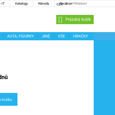
 IT
Katalogy
Návody
Recenze
Přihlášení
CZK
NÁKUPNÍ
Prázdný košík
KOŠÍK
AUTA, FIGURKY
JINÉ
VŠE
HRAČKY
dnů
o košíku