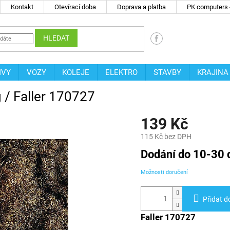
Kontakt
Otevírací doba
Doprava a platba
PK computers -
HLEDAT
IVY
VOZY
KOLEJE
ELEKTRO
STAVBY
KRAJINA
g / Faller 170727
139 Kč
115 Kč bez DPH
Měrná
Dodání do 10-30 
cena:
Možnosti doručení
Přidat d
Faller 170727