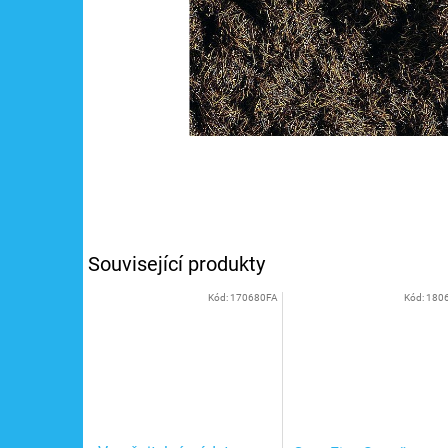
Související produkty
Kód:
170680FA
Kód:
180