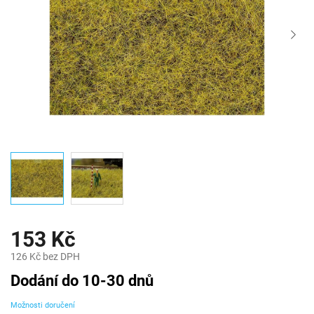
153 Kč
126 Kč bez DPH
Měrná
Dodání do 10-30 dnů
cena:
Možnosti doručení