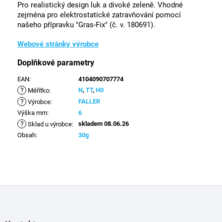
Pro realistický design luk a divoké zeleně. Vhodné
zejména pro elektrostatické zatravňování pomocí
našeho přípravku "Gras-Fix" (č. v. 180691).
Webové stránky výrobce
Doplňkové parametry
EAN
:
4104090707774
?
N
,
TT
,
H0
Měřítko
:
?
FALLER
Výrobce
:
Výška mm
:
6
?
skladem 08.06.26
Sklad u výrobce
:
Obsah
:
30g
Z
á
p