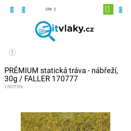
Přejít
na
NÁKUPNÍ
CZK
obsah
KOŠÍK
PRÉMIUM statická tráva - nábřeží,
30g / FALLER 170777
170777FA