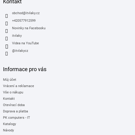
a
Kontakt
t
í
obchod
@
itvlaky.cz
+420577912599
Novinky na Facebooku
itvlaky
Videa na YouTube
@itvlakycz
Informace pro vás
Můj účet
Vrácení a reklamace
Vše o nákupu
Kontakt
Otevírací doba
Doprava a platba
PK computers - IT
Katalogy
Návody