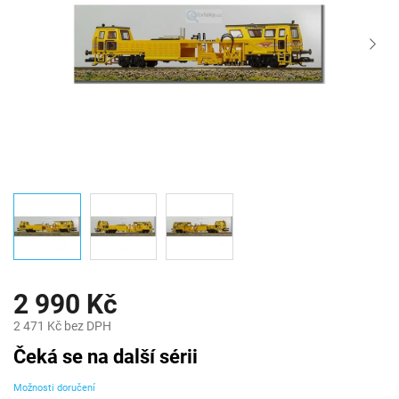
2 990 Kč
2 471 Kč bez DPH
Měrná
Čeká se na další sérii
cena:
Možnosti doručení