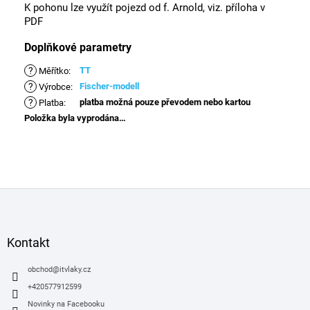
K pohonu lze využít pojezd od f. Arnold, viz. příloha v
PDF
Doplňkové parametry
?
TT
Měřítko
:
?
Fischer-modell
Výrobce
:
?
platba možná pouze převodem nebo kartou
Platba
:
Položka byla vyprodána…
Z
á
p
a
Kontakt
t
í
obchod
@
itvlaky.cz
+420577912599
Novinky na Facebooku