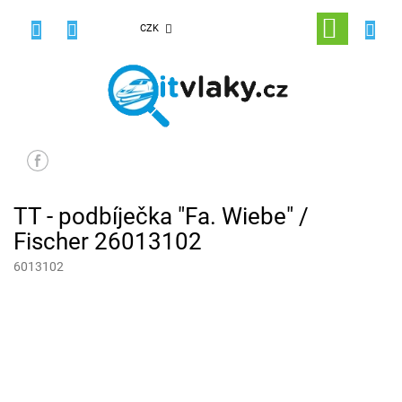
Přejít
na
NÁKUPNÍ
CZK
obsah
KOŠÍK
TT - podbíječka "Fa. Wiebe" /
Fischer 26013102
6013102