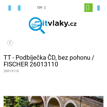
Přejít
na
NÁKUPNÍ
CZK
obsah
KOŠÍK
TT - Podbíječka ČD, bez pohonu /
FISCHER 26013110
26013110