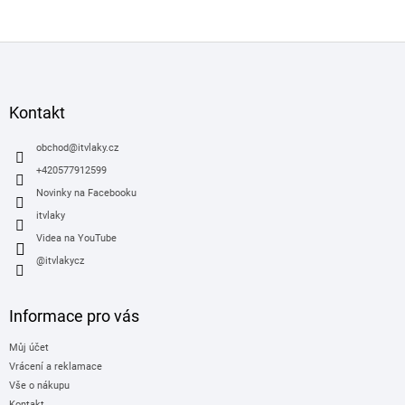
Z
á
p
a
Kontakt
t
í
obchod
@
itvlaky.cz
+420577912599
Novinky na Facebooku
itvlaky
Videa na YouTube
@itvlakycz
Informace pro vás
Můj účet
Vrácení a reklamace
Vše o nákupu
Kontakt