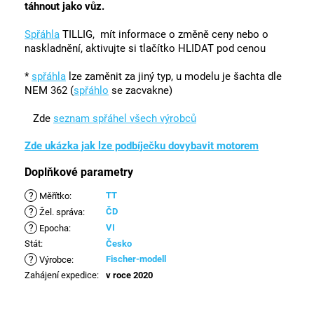
táhnout jako vůz.
Spřáhla
TILLIG, mít informace o změně ceny nebo o
naskladnění, aktivujte si tlačítko HLIDAT pod cenou
*
spřáhla
lze zaměnit za jiný typ, u modelu je šachta dle
NEM 362 (
spřáhlo
se zacvakne)
Zde
seznam spřáhel všech výrobců
Zde ukázka jak lze podbíječku dovybavit motorem
Doplňkové parametry
?
TT
Měřítko
:
?
ČD
Žel. správa
:
?
VI
Epocha
:
Stát
:
Česko
?
Fischer-modell
Výrobce
:
Zahájení expedice
:
v roce 2020