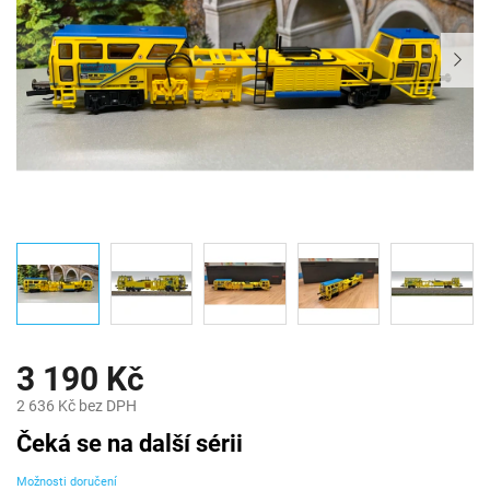
3 190 Kč
2 636 Kč bez DPH
Měrná
Čeká se na další sérii
cena:
Možnosti doručení