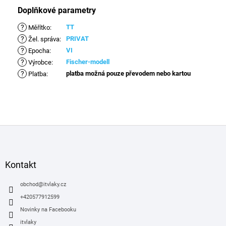
Doplňkové parametry
?
TT
Měřítko
:
?
PRIVAT
Žel. správa
:
?
VI
Epocha
:
?
Fischer-modell
Výrobce
:
?
platba možná pouze převodem nebo kartou
Platba
:
Z
á
p
a
Kontakt
t
í
obchod
@
itvlaky.cz
+420577912599
Novinky na Facebooku
itvlaky