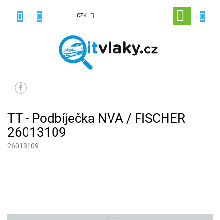
Přejít
na
NÁKUPNÍ
CZK
obsah
KOŠÍK
TT - Podbíječka NVA / FISCHER
26013109
26013109