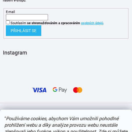
našem e-shopu.
E-mail
Souhlasím
se shromažďováním
a zpracováním
osobních údajů
.
PŘIHLÁSIT SE
Instagram
Vytvořil Shoptet
"
Používáme cookies, abychom Vám umožnili pohodlné
prohlížení webu a díky analýze provozu webu neustále
Copyright 2026
itvlaky.cz
. Všechna práva vyhrazena.
Upravit nastavení cookies
zlepšovali jeho funkce, výkon a použitelnost.
Zde si můžete