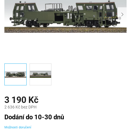
3 190 Kč
2 636 Kč bez DPH
Měrná
Dodání do 10-30 dnů
cena:
Možnosti doručení