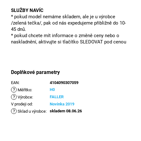
SLUŽBY NAVÍC
* pokud model nemáme skladem, ale je u výrobce
/zelená tečka/, pak od nás expedujeme přibližně do 10-
45 dnů.
* pokud chcete mít informace o změně ceny nebo o
naskladnění, aktivujte si tlačítko SLEDOVAT pod cenou
Doplňkové parametry
EAN
:
4104090307059
?
H0
Měřítko
:
?
FALLER
Výrobce
:
V prodeji od
:
Novinka 2019
?
skladem 08.06.26
Sklad u výrobce
: