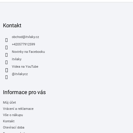
Z
á
p
a
Kontakt
t
í
obchod
@
itvlaky.cz
+420577912599
Novinky na Facebooku
itvlaky
Videa na YouTube
@itvlakycz
Informace pro vás
Můj účet
Vrácení a reklamace
Vše o nákupu
Kontakt
Otevírací doba