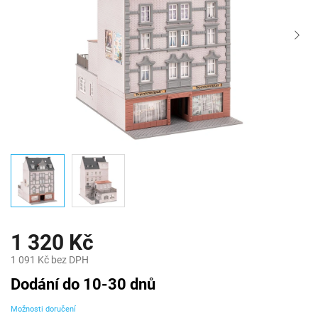
1 320 Kč
1 091 Kč bez DPH
Měrná
Dodání do 10-30 dnů
cena:
Možnosti doručení