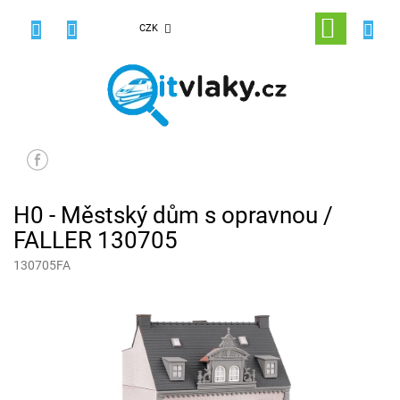
Přejít
na
NÁKUPNÍ
CZK
obsah
KOŠÍK
H0 - Městský dům s opravnou /
FALLER 130705
130705FA