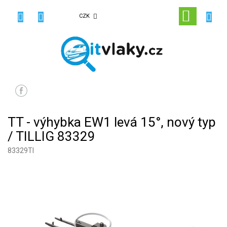
Přejít
na
NÁKUPN
CZK
obsah
KOŠÍK
TT - výhybka EW1 levá 15°, nový typ
/ TILLIG 83329
83329TI