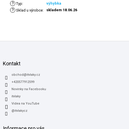
?
výhybka
Typ
:
?
skladem 18.06.26
Sklad u výrobce
:
Z
á
p
a
Kontakt
t
í
obchod
@
itvlaky.cz
+420577912599
Novinky na Facebooku
itvlaky
Videa na YouTube
@itvlakycz
Informace pro vás