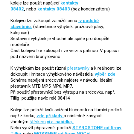
koleje lze použít napájecí
kontakty
08402
,
nebo
kontakty 08403
(bez kondenzátoru)
Kolejivo lze zakoupit za nižší cenu
v podobě
stavebnic.
(stavebnice výhybek, pražcové pásy,
kolejnice)
Sestavení výhybek je vhodné ale spíše pro dospělé
modeláře.
Část kolejiva lze zakoupit i ve verzi s patinou. V popisu i
pod názvem brunýrováno.
K výhybkám lze použít různé
přestavníky
a k reálnosti lze
dokoupit i imitace výhybkového návěstidla,
výběr zde
Schéma napájení srdcovek najdete v návodu. Ideální
přestavník MTB MP5, MP6, MP7.
Při použití přestavníků bez výstupu na srdcovku, např.
Tillig použijte navíc relé 08414.
Koleje lze položit kvůli snížení hlučnosti na tlumící podloží
např.z korku,
zde příklady
a následně zasypat
vhodným
štěrkem
viz. nabídka,
Nebo využít připravené podloží
STYROSTONE od firmy
Tillig
, nebo
MOSSMER od firmy NOCH