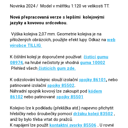
Novinka 2024 / Model v měřítku 1:120 ve velikosti TT.
Nová přepracovaná verze s lepšími kolejovými
jazyky a kovovou srdcovkou.
Výška kolejiva 2,07 mm. Geometrie kolejiva je na
přiložených obrázcích, použijte efekt lupy. Odkaz na
web
výrobce TILLIG
K čištění kolejí je doporučené používat
čistící gumu
08974
, na hrubé nečistoty je vhodná
guma 10002
Přehled všech
čistících gum zde.
K odizolování kolejnic slouží izolační
spojky 86101
,
nebo
patinované izolační
spojky 85502
.
Náhradní spojník kovový lze zakoupit pod
kódem
86102
nebo patinované
spojky 85501
Kolejivo lze k podkladu (překližka atd.) napevno přichytit
hřebíčky nebo šroubečky pomocí
držáku kolejí 83502
,
aniž by bylo třeba vrtat do pražců.
K napájení lze použít
kontaktní svorky 85506
.
U rovné