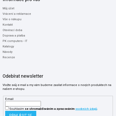
Můj účet
Vrácení a reklamace
Vše o nákupu
Kontakt
Otevírací doba
Doprava a platba
PK computers - IT
Katalogy
Návody
Recenze
Odebírat newsletter
Vložte svůj e-mail a my vám budeme zasílat informace o nových produktech na
našem e-shopu.
E-mail
Souhlasím
se shromažďováním
a zpracováním
osobních údajů
.
PŘIHLÁSIT SE