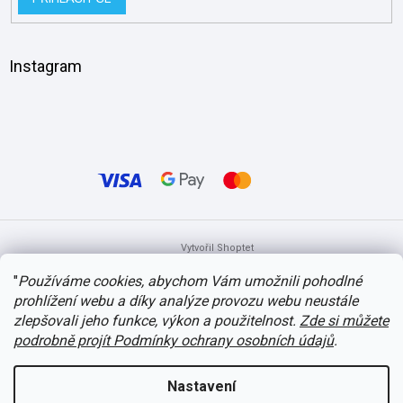
Instagram
Vytvořil Shoptet
"
Používáme cookies, abychom Vám umožnili pohodlné
prohlížení webu a díky analýze provozu webu neustále
Copyright 2026
itvlaky.cz
. Všechna práva vyhrazena.
Upravit nastavení
cookies
zlepšovali jeho funkce, výkon a použitelnost.
Zde si můžete
podrobně projít Podmínky ochrany osobních údajů
.
Nastavení