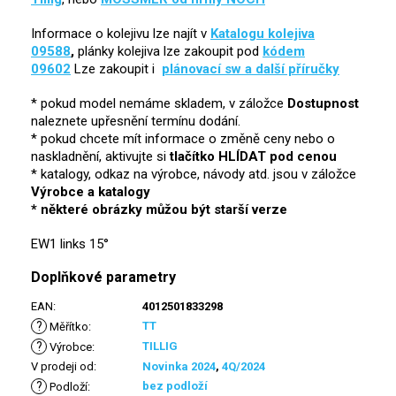
Informace o kolejivu lze najít v
Katalogu kolejiva
09588
,
plánky kolejiva lze zakoupit pod
kódem
09602
Lze zakoupit i
plánovací sw a další příručky
* pokud model nemáme skladem, v záložce
Dostupnost
naleznete upřesnění termínu dodání.
* pokud chcete mít informace o změně ceny nebo o
naskladnění, aktivujte si
tlačítko HLÍDAT pod cenou
* katalogy, odkaz na výrobce, návody atd. jsou v záložce
Výrobce a katalogy
* některé obrázky můžou být starší verze
EW1 links 15°
Doplňkové parametry
EAN
:
4012501833298
?
TT
Měřítko
:
?
TILLIG
Výrobce
:
V prodeji od
:
Novinka 2024
,
4Q/2024
?
bez podloží
Podloží
: