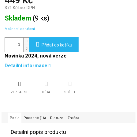
449 Kč
371 Kč bez DPH
Měrná
Skladem
(
9 ks
)
cena:
Možnosti doručení
Přidat do košíku
Novinka 2024, nová verze
Detailní informace
ZEPTAT SE
HLÍDAT
SDÍLET
Popis
Podobné (16)
Diskuze
Značka
Detailní popis produktu