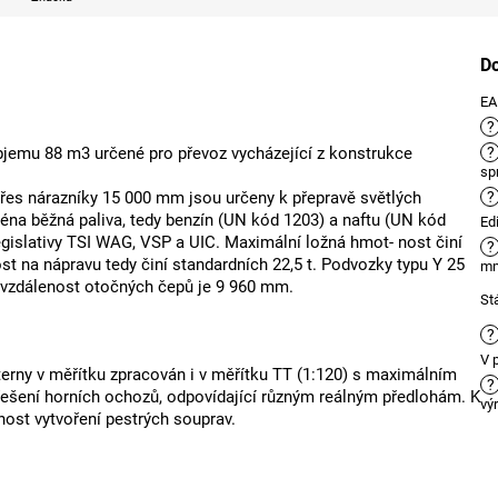
D
E
?
bjemu 88 m3 určené pro převoz vycházející z konstrukce
?
sp
 přes nárazníky 15 000 mm jsou určeny k přepravě světlých
?
ména běžná paliva, tedy benzín (UN kód 1203) a naftu (UN kód
Ed
gislativy TSI WAG, VSP a UIC. Maximální ložná hmot- nost činí
?
st na nápravu tedy činí standardních 22,5 t. Podvozky typu Y 25
m
, vzdálenost otočných čepů je 9 960 mm.
St
?
V 
terny v měřítku zpracován i v měřítku TT (1:120) s maximálním
?
á řešení horních ochozů, odpovídající různým reálným předlohám. K
vý
nost vytvoření pestrých souprav.