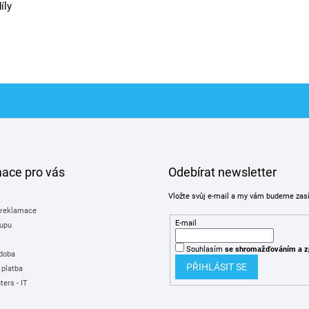
íly
mace pro vás
Odebírat newsletter
Vložte svůj e-mail a my vám budeme zas
 reklamace
E-mail
upu
Souhlasím
se shromažďováním
a z
 doba
PŘIHLÁSIT SE
 platba
ers - IT