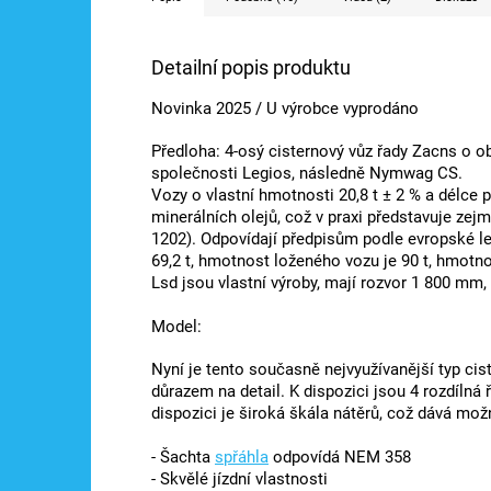
Detailní popis produktu
Novinka 2025 / U výrobce vyprodáno
Předloha: 4-osý cisternový vůz řady Zacns o o
společnosti Legios, následně Nymwag CS.
Vozy o vlastní hmotnosti 20,8 t ± 2 % a délce
minerálních olejů, což v praxi představuje zej
1202). Odpovídají předpisům podle evropské le
69,2 t, hmotnost loženého vozu je 90 t, hmotno
Lsd jsou vlastní výroby, mají rozvor 1 800 mm
Model:
Nyní je tento současně nejvyužívanější typ cis
důrazem na detail. K dispozici jsou 4 rozdíln
dispozici je široká škála nátěrů, což dává mož
- Šachta
spřáhla
odpovídá NEM 358
- Skvělé jízdní vlastnosti