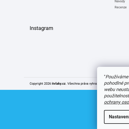
Návody
Recenze
Instagram
"
Používáme 
pohodlné pr
Copyright 2026
itvlaky.cz
. Všechna práva vyhrazena.
Upravit nastaven
webu neustál
použitelnos
ochrany oso
Nastaven