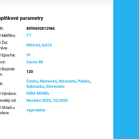
oplňkové parametry
AN
:
8595692812984
TT
Měřítko
:
Žel.
PRIVAT
,
GATX
ráva
:
VI
Epocha
:
ice
:
Zacns 88
Rozměr
120
m
:
Česko
,
Německo
,
Nizozemí
,
Polsko
,
át
:
Rakousko
,
Slovensko
IGRA MODEL
Výrobce
:
prodeji od
:
Novinka 2025
,
1Q/2025
Sklad u
vyprodáno
robce
: