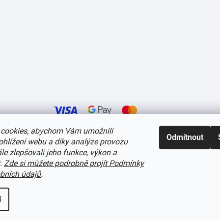
cookies, abychom Vám umožnili
Odmítnout
ohlížení webu a díky analýze provozu
í cookies
e zlepšovali jeho funkce, výkon a
t.
Zde si můžete podrobně projít Podmínky
bních údajů
.
í