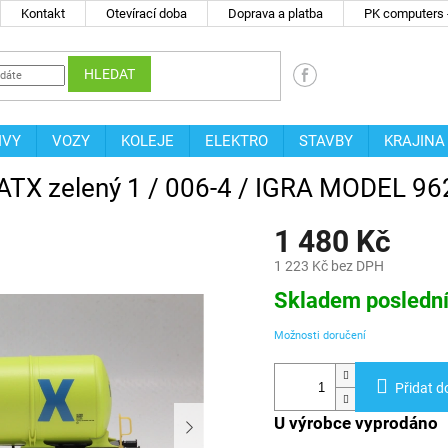
Kontakt
Otevírací doba
Doprava a platba
PK computers -
HLEDAT
IVY
VOZY
KOLEJE
ELEKTRO
STAVBY
KRAJINA
GATX zelený 1 / 006-4 / IGRA MODEL 9
1 480 Kč
1 223 Kč bez DPH
Měrná
Skladem posledn
cena:
Možnosti doručení
Přidat d
U výrobce vyprodáno