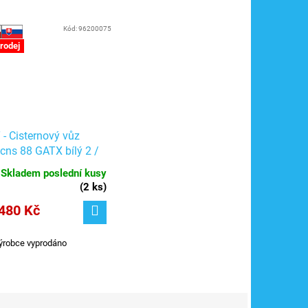
Kód:
96200075
rodej
 - Cisternový vůz
cns 88 GATX bílý 2 /
2-3 / IGRA MODEL
Skladem poslední kusy
200075
(
2 ks
)
480 Kč
ýrobce vyprodáno