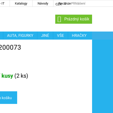
 IT
Katalogy
Návody
Recenze
Přihlášení
CZK
NÁKUPNÍ
Prázdný košík
KOŠÍK
AUTA, FIGURKY
JINÉ
VŠE
HRAČKY
6200073
í kusy
(
2 ks
)
o košíku