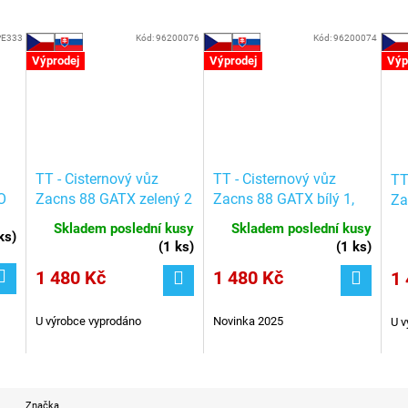
PE333
Kód:
96200076
Kód:
96200074
Výprodej
Výprodej
Výp
TT - Cisternový vůz
TT - Cisternový vůz
TT
O
Zacns 88 GATX zelený 2
Zacns 88 GATX bílý 1,
Za
/ 026-2 / IGRA MODEL
775-8 / IGRA MODEL
20
Skladem poslední kusy
Skladem poslední kusy
ks
)
96200076
96200074
96
(
1 ks
)
(
1 ks
)
1 480 Kč
1 480 Kč
1 
U výrobce vyprodáno
Novinka 2025
U v
Značka