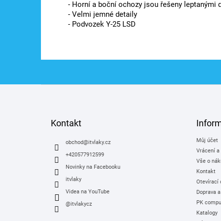
- Horní a boční ochozy jsou řešeny leptanými d
- Velmi jemné detaily
- Podvozek Y-25 LSD
Z
á
p
a
Kontakt
Infor
t
Můj účet
í
obchod
@
itvlaky.cz
Vrácení a
+420577912599
Vše o nák
Novinky na Facebooku
Kontakt
itvlaky
Otevírací
Videa na YouTube
Doprava a
PK comput
@itvlakycz
Katalogy