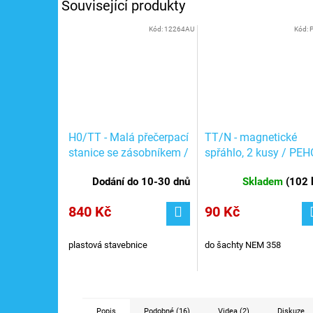
Související produkty
Kód:
12264AU
Kód:
H0/TT - Malá přečerpací
TT/N - magnetické
stanice se zásobníkem /
spřáhlo, 2 kusy / PEH
Auhagen 12264
333
Dodání do 10-30 dnů
Skladem
(
102 
840 Kč
90 Kč
plastová stavebnice
do šachty NEM 358
Popis
Podobné (16)
Videa (2)
Diskuze