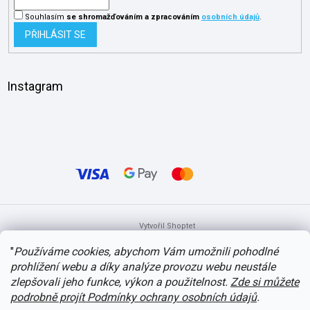
Souhlasím
se shromažďováním
a zpracováním
osobních údajů
.
PŘIHLÁSIT SE
Instagram
Vytvořil Shoptet
"
Používáme cookies, abychom Vám umožnili pohodlné
prohlížení webu a díky analýze provozu webu neustále
Copyright 2026
itvlaky.cz
. Všechna práva vyhrazena.
Upravit nastavení
cookies
zlepšovali jeho funkce, výkon a použitelnost.
Zde si můžete
podrobně projít Podmínky ochrany osobních údajů
.