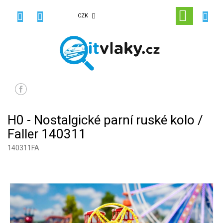
Přejít
na
NÁKUPN
CZK
obsah
KOŠÍK
H0 - Nostalgické parní ruské kolo /
Faller 140311
140311FA