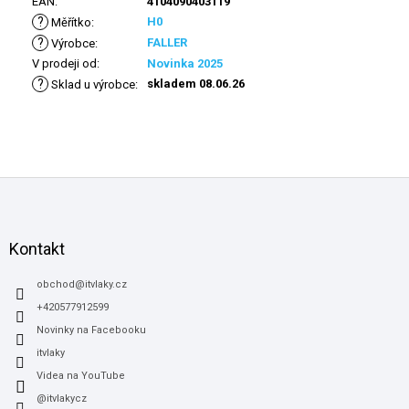
EAN
:
4104090403119
?
H0
Měřítko
:
?
FALLER
Výrobce
:
V prodeji od
:
Novinka 2025
?
skladem 08.06.26
Sklad u výrobce
:
Z
á
p
a
Kontakt
t
í
obchod
@
itvlaky.cz
+420577912599
Novinky na Facebooku
itvlaky
Videa na YouTube
@itvlakycz