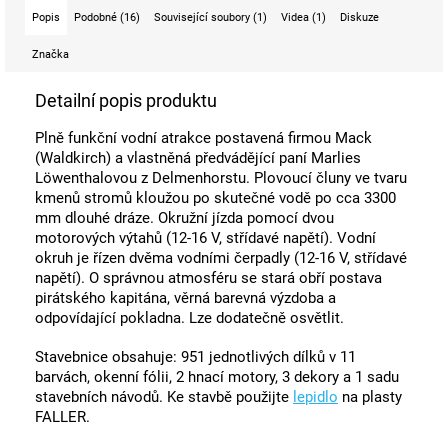
Popis
Podobné (16)
Související soubory (1)
Videa (1)
Diskuze
Značka
Detailní popis produktu
Plně funkční vodní atrakce postavená firmou Mack
(Waldkirch) a vlastněná předvádějící paní Marlies
Löwenthalovou z Delmenhorstu. Plovoucí čluny ve tvaru
kmenů stromů kloužou po skutečné vodě po cca 3300
mm dlouhé dráze. Okružní jízda pomocí dvou
motorových výtahů (12-16 V, střídavé napětí). Vodní
okruh je řízen dvěma vodními čerpadly (12-16 V, střídavé
napětí). O správnou atmosféru se stará obří postava
pirátského kapitána, věrná barevná výzdoba a
odpovídající pokladna. Lze dodatečně osvětlit.
Stavebnice obsahuje: 951 jednotlivých dílků v 11
barvách, okenní fólii, 2 hnací motory, 3 dekory a 1 sadu
stavebních návodů. Ke stavbě použijte
lepidlo
na plasty
FALLER.