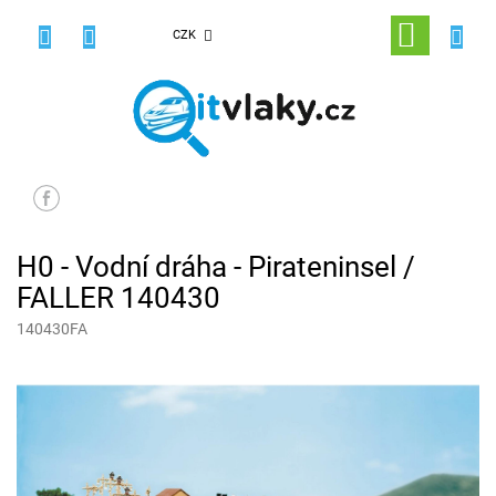
Přejít
na
NÁKUPNÍ
CZK
obsah
KOŠÍK
H0 - Vodní dráha - Pirateninsel /
FALLER 140430
140430FA