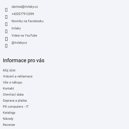
t
í
obchod
@
itvlaky.cz
+420577912599
Novinky na Facebooku
itvlaky
Videa na YouTube
@itvlakycz
Informace pro vás
Můj účet
Vrácení a reklamace
Vše o nákupu
Kontakt
Otevírací doba
Doprava a platba
PK computers - IT
Katalogy
Návody
Recenze