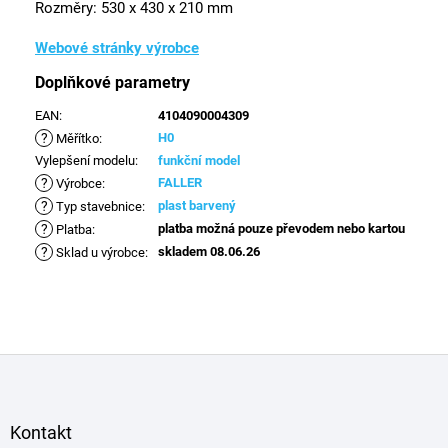
Rozměry: 530 x 430 x 210 mm
Webové stránky výrobce
Doplňkové parametry
EAN
:
4104090004309
?
H0
Měřítko
:
Vylepšení modelu
:
funkční model
?
FALLER
Výrobce
:
?
plast barvený
Typ stavebnice
:
?
platba možná pouze převodem nebo kartou
Platba
:
?
skladem 08.06.26
Sklad u výrobce
:
Z
á
p
a
Kontakt