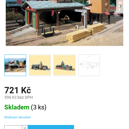
721 Kč
596 Kč bez DPH
Měrná
Skladem
(
3 ks
)
cena:
Možnosti doručení