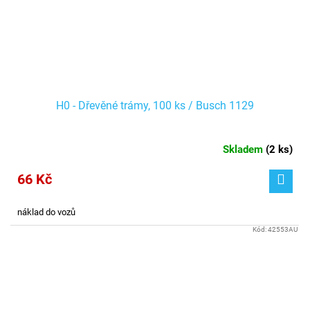
H0 - Dřevěné trámy, 100 ks / Busch 1129
Skladem
(
2 ks
)
66 Kč
náklad do vozů
Kód:
42553AU