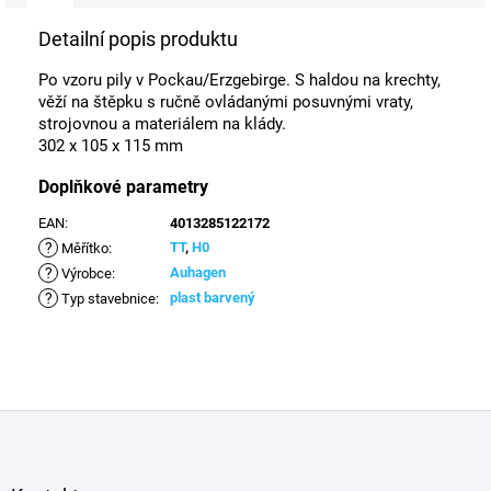
Detailní popis produktu
Po vzoru pily v Pockau/Erzgebirge. S haldou na krechty,
věží na štěpku s ručně ovládanými posuvnými vraty,
strojovnou a materiálem na klády.
302 x 105 x 115 mm
Doplňkové parametry
EAN
:
4013285122172
?
TT
,
H0
Měřítko
:
?
Auhagen
Výrobce
:
?
plast barvený
Typ stavebnice
:
Z
á
p