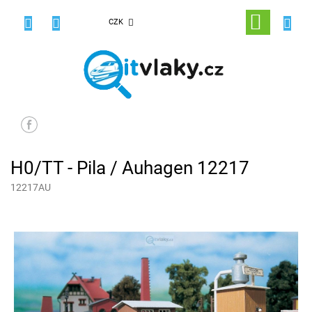
Přejít
na
NÁKUPNÍ
CZK
obsah
KOŠÍK
H0/TT - Pila / Auhagen 12217
12217AU