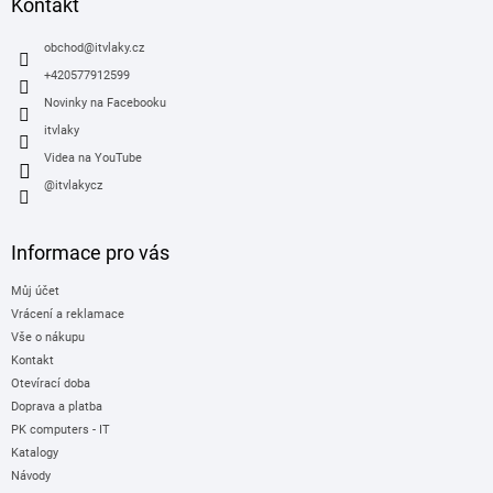
a
Kontakt
t
í
obchod
@
itvlaky.cz
+420577912599
Novinky na Facebooku
itvlaky
Videa na YouTube
@itvlakycz
Informace pro vás
Můj účet
Vrácení a reklamace
Vše o nákupu
Kontakt
Otevírací doba
Doprava a platba
PK computers - IT
Katalogy
Návody