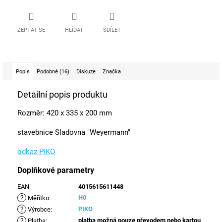
ZEPTAT SE
HLÍDAT
SDÍLET
Popis
Podobné (16)
Diskuze
Značka
Detailní popis produktu
Rozměr: 420 x 335 x 200 mm
stavebnice Sladovna "Weyermann"
odkaz PIKO
Doplňkové parametry
EAN
:
4015615611448
?
H0
Měřítko
:
?
PIKO
Výrobce
:
?
platba možná pouze převodem nebo kartou
Platba
: