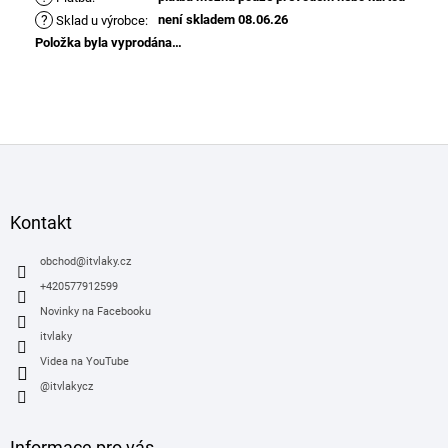
?
není skladem 08.06.26
Sklad u výrobce
:
Položka byla vyprodána…
Z
á
p
a
Kontakt
t
í
obchod
@
itvlaky.cz
+420577912599
Novinky na Facebooku
itvlaky
Videa na YouTube
@itvlakycz
Informace pro vás