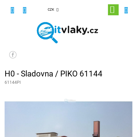
Přejít
na
NÁKUPNÍ
CZK
obsah
KOŠÍK
H0 - Sladovna / PIKO 61144
61144PI