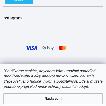
PŘIHLÁSIT SE
Instagram
Vytvořil Shoptet
"
Používáme cookies, abychom Vám umožnili pohodlné
prohlížení webu a díky analýze provozu webu neustále
Copyright 2026
itvlaky.cz
. Všechna práva vyhrazena.
Upravit nastavení cookies
zlepšovali jeho funkce, výkon a použitelnost.
Zde si můžete
podrobně projít Podmínky ochrany osobních údajů
.
Nastavení