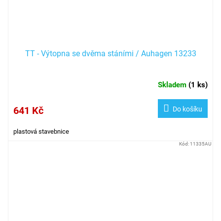
TT - Výtopna se dvěma stáními / Auhagen 13233
Skladem
(
1 ks
)
641 Kč
Do košíku
plastová stavebnice
Kód:
11335AU