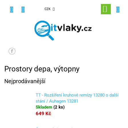
Přejít
na
NÁKUPNÍ
CZK
obsah
KOŠÍK
Prostory depa, výtopny
Nejprodávanější
TT - Rozšíření kruhové remízy 13280 o další
stání / Auhagen 13281
Skladem
(
2 ks
)
649 Kč