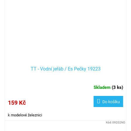
TT - Vodní jeřáb / Es Pečky 19223
Skladem
(
3 ks
)
159 Kč
Do košíku
k modelové železnici
Kód:
09202NO