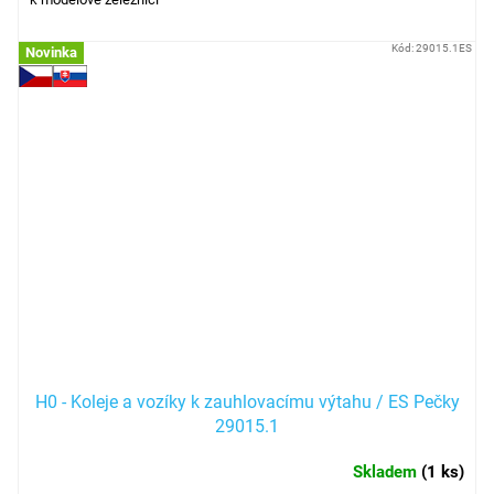
Kód:
29015.1ES
Novinka
H0 - Koleje a vozíky k zauhlovacímu výtahu / ES Pečky
29015.1
Skladem
(
1 ks
)