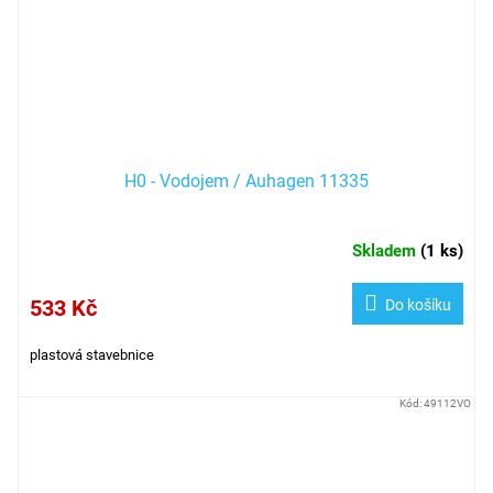
H0 - Vodojem / Auhagen 11335
Skladem
(
1 ks
)
533 Kč
Do košíku
plastová stavebnice
Kód:
49112VO