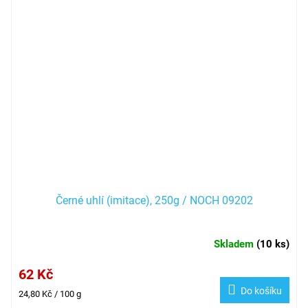
Černé uhlí (imitace), 250g / NOCH 09202
Skladem
(
10 ks
)
62 Kč
Do košíku
Měrná
24,80 Kč / 100 g
cena: