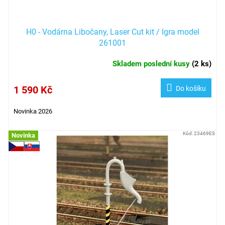
H0 - Vodárna Libočany, Laser Cut kit / Igra model
261001
Skladem poslední kusy
(
2 ks
)
1 590 Kč
Do košíku
Novinka 2026
Kód:
23469ES
Novinka