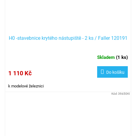
H0 -stavebnice krytého nástupiště - 2 ks / Faller 120191
Skladem
(
1 ks
)
1 110 Kč
Do košíku
k modelové železnici
Kód:
39450KI