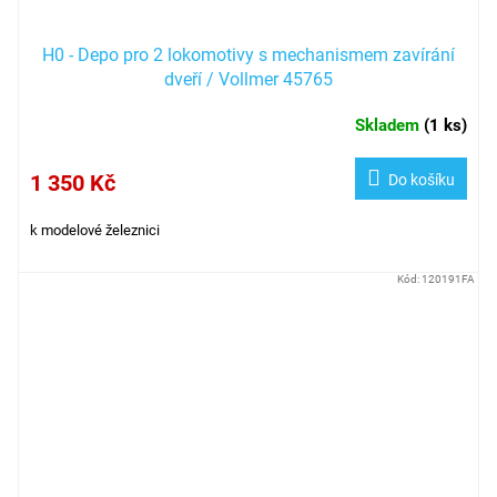
H0 - Depo pro 2 lokomotivy s mechanismem zavírání
dveří / Vollmer 45765
Skladem
(
1 ks
)
1 350 Kč
Do košíku
k modelové železnici
Kód:
120191FA