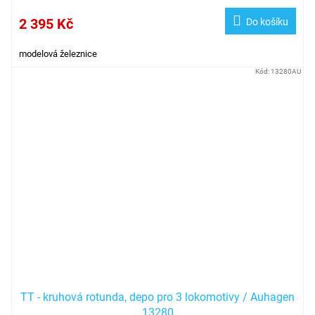
2 395 Kč
Do košíku
modelová železnice
Kód:
13280AU
TT - kruhová rotunda, depo pro 3 lokomotivy / Auhagen
13280