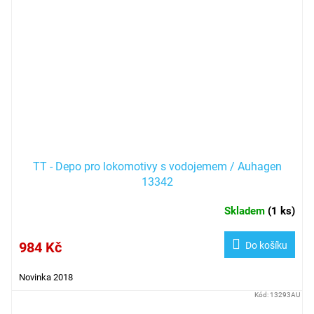
TT - Depo pro lokomotivy s vodojemem / Auhagen
13342
Skladem
(
1 ks
)
984 Kč
Do košíku
Novinka 2018
Kód:
13293AU