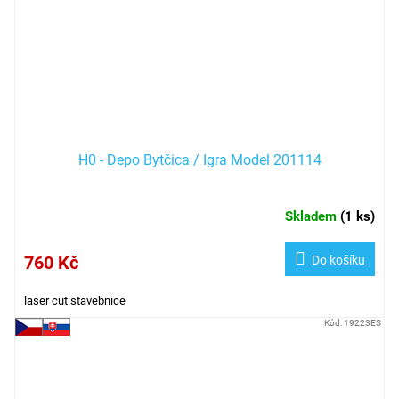
H0 - Depo Bytčica / Igra Model 201114
Skladem
(
1 ks
)
760 Kč
Do košíku
laser cut stavebnice
Kód:
19223ES