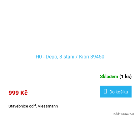
H0 - Depo, 3 stání / Kibri 39450
Skladem
(
1 ks
)
999 Kč
Do košíku
Stavebnice od f. Viessmann
Kód:
13342AU