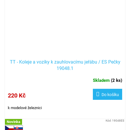
TT - Koleje a vozíky k zauhlovacímu jeřábu / ES Pečky
19048.1
Skladem
(
2 ks
)
220 Kč
Do košíku
k modelové železnici
Kód:
19048ES
Novinka