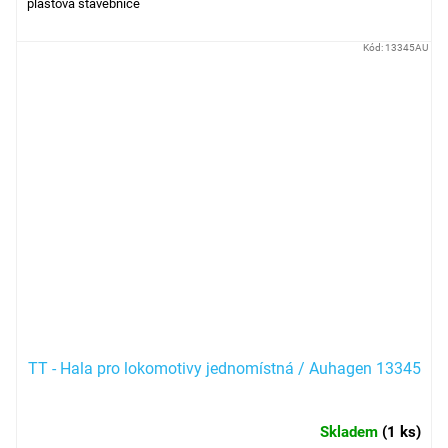
plastová stavebnice
Kód:
13345AU
TT - Hala pro lokomotivy jednomístná / Auhagen 13345
Skladem
(
1 ks
)