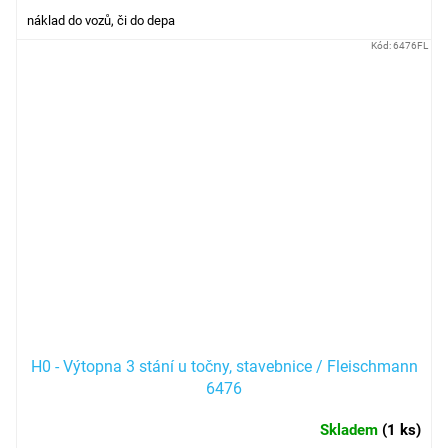
náklad do vozů, či do depa
Kód:
6476FL
H0 - Výtopna 3 stání u točny, stavebnice / Fleischmann
6476
Skladem
(
1 ks
)