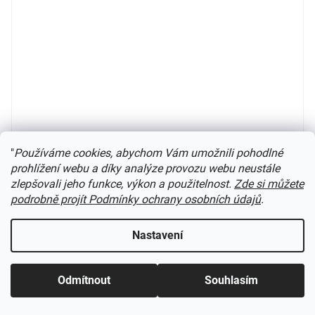
"
Používáme cookies, abychom Vám umožnili pohodlné
prohlížení webu a díky analýze provozu webu neustále
H0 - Výtopna / Vollmer 49112
zlepšovali jeho funkce, výkon a použitelnost.
Zde si můžete
podrobně projít Podmínky ochrany osobních údajů
.
Skladem
(
2 ks
)
Nastavení
582 Kč
Do košíku
Odmítnout
Souhlasím
k modelové železnici
Kód:
13272AU