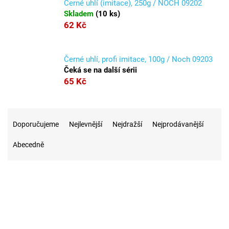
Černé uhlí (imitace), 250g / NOCH 09202
Skladem
(
10 ks
)
62 Kč
Černé uhlí, profi imitace, 100g / Noch 09203
Čeká se na další sérii
65 Kč
Ř
a
Doporučujeme
Nejlevnější
Nejdražší
Nejprodávanější
z
Abecedně
e
n
í
p
r
34
Na skladě
o
d
u
1
Akce