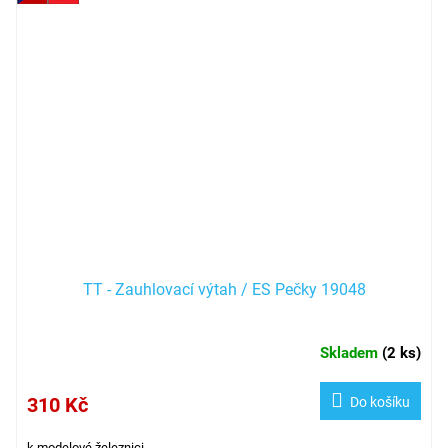
TT - Zauhlovací výtah / ES Pečky 19048
Skladem
(
2 ks
)
310 Kč
Do košíku
k modelové železnici