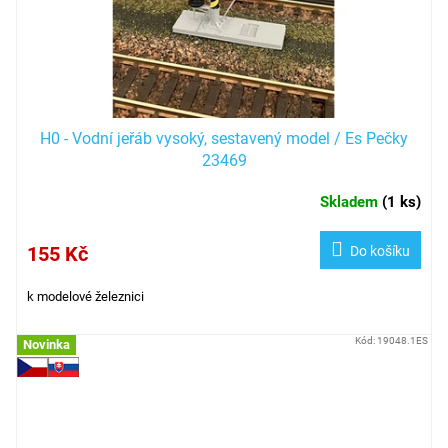
H0 - Vodní jeřáb vysoký, sestavený model / Es Pečky
23469
Skladem
(
1 ks
)
155 Kč
Do košíku
k modelové železnici
Kód:
19048.1ES
Novinka