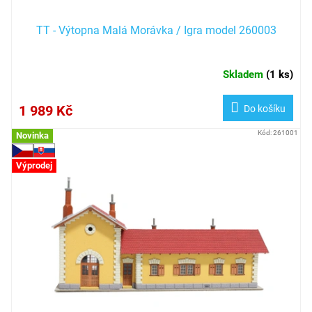
TT - Výtopna Malá Morávka / Igra model 260003
Skladem
(
1 ks
)
1 989 Kč
Do košíku
Kód:
261001
Novinka
Výprodej