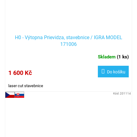
H0 - Výtopna Prievidza, stavebnice / IGRA MODEL
171006
Skladem
(
1 ks
)
1 600 Kč
Do košíku
laser cut stavebnice
Kód:
201114