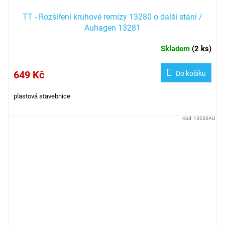
TT - Rozšíření kruhové remízy 13280 o další stání /
Auhagen 13281
Skladem
(
2 ks
)
649 Kč
Do košíku
plastová stavebnice
Kód:
13233AU