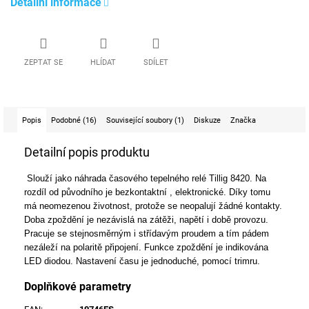
Detailní informace
ZEPTAT SE
HLÍDAT
SDÍLET
Popis
Podobné (16)
Související soubory (1)
Diskuze
Značka
Detailní popis produktu
Slouží jako náhrada časového tepelného relé Tillig 8420. Na
rozdíl od původního je bezkontaktní , elektronické. Díky tomu
má neomezenou životnost, protože se neopalují žádné kontakty.
Doba zpoždění je nezávislá na zátěži, napětí i době provozu.
Pracuje se stejnosměrným i střídavým proudem a tím pádem
nezáleží na polaritě připojení. Funkce zpoždění je indikována
LED diodou. Nastavení času je jednoduché, pomocí trimru.
Doplňkové parametry