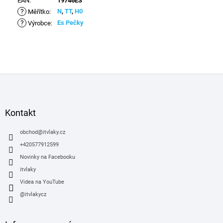
EAN
:
19746ES
?
N
,
TT
,
H0
Měřítko
:
?
Es Pečky
Výrobce
:
Z
á
p
a
Kontakt
t
í
obchod
@
itvlaky.cz
+420577912599
Novinky na Facebooku
itvlaky
Videa na YouTube
@itvlakycz