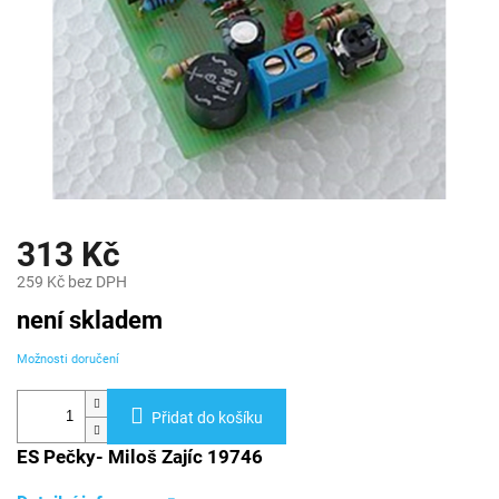
313 Kč
259 Kč bez DPH
Měrná
není skladem
cena:
Možnosti doručení
Přidat do košíku
ES Pečky- Miloš Zajíc 19746