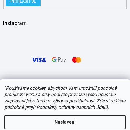
PŘIHLÁSIT SE
Instagram
Vytvořil Shoptet
"
Používáme cookies, abychom Vám umožnili pohodlné
prohlížení webu a díky analýze provozu webu neustále
Copyright 2026
itvlaky.cz
. Všechna práva vyhrazena.
Upravit nastavení cookies
zlepšovali jeho funkce, výkon a použitelnost.
Zde si můžete
podrobně projít Podmínky ochrany osobních údajů
.
Nastavení