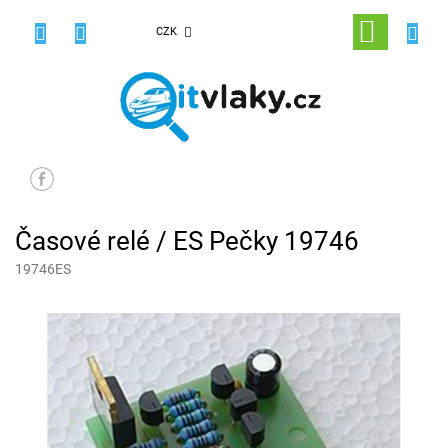
Přejít
na
NÁKUPNÍ
CZK
obsah
KOŠÍK
Časové relé / ES Pečky 19746
19746ES