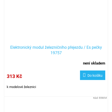
Elektronický modul železničního přejezdu / Es pečky
19757
není skladem
313 Kč
Do košíku
k modelové železnici
Kód:
5590VI