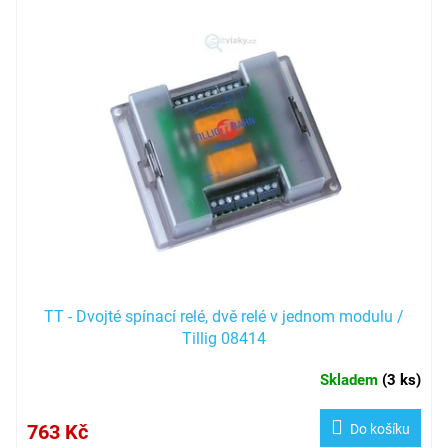
TT - Dvojté spínací relé, dvě relé v jednom modulu /
Tillig 08414
Skladem
(
3 ks
)
763 Kč
Do košíku