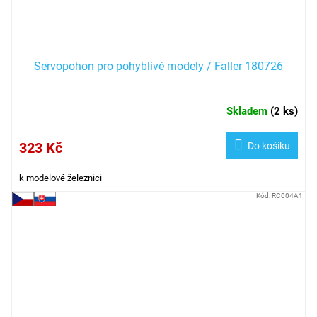
Servopohon pro pohyblivé modely / Faller 180726
Skladem
(
2 ks
)
323 Kč
Do košíku
k modelové železnici
Kód:
RC004A1