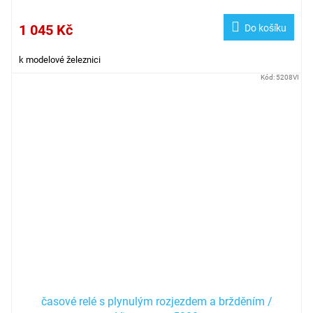
1 045 Kč
Do košíku
k modelové železnici
Kód:
5208VI
časové relé s plynulým rozjezdem a bržděním /