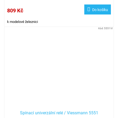
809 Kč
Do košíku
k modelové železnici
Kód:
5551VI
Spínací univerzální relé / Viessmann 5551