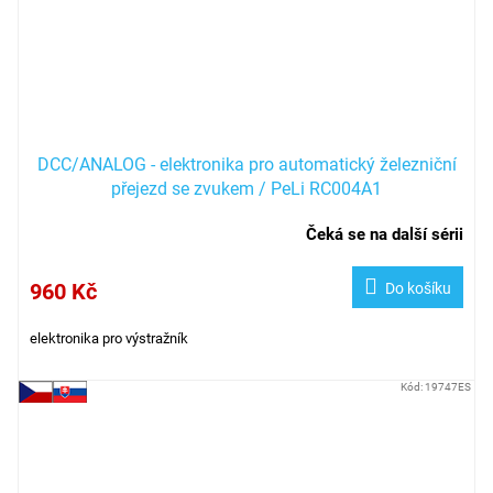
DCC/ANALOG - elektronika pro automatický železniční
přejezd se zvukem / PeLi RC004A1
Čeká se na další sérii
960 Kč
Do košíku
elektronika pro výstražník
Kód:
19747ES