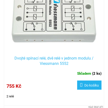
s
p
r
o
d
u
k
t
ů
Dvojté spínací relé, dvě relé v jednom modulu /
Viessmann 5552
Skladem
(
2 ks
)
755 Kč
Do košíku
2 relé
Kód:
08414TI