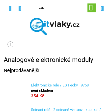
Přejít
na
NÁKUPNÍ
CZK
obsah
KOŠÍK
Analogové elektronické moduly
Nejprodávanější
Elektronické relé / ES Pečky 19758
není skladem
354 Kč
Spínací relé - 2 spínané výstupy - klasika! /