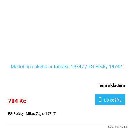
Modul tříznakého autobloku 19747 / ES Pečky 19747
není skladem
784 Kč
Do košíku
ES Pečky- Miloš Zajíc 19747
Kód:
19746ES