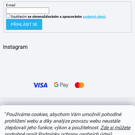
E-mail
Souhlasím
se shromažďováním
a zpracováním
osobních údajů
.
PŘIHLÁSIT SE
Instagram
Vytvořil Shoptet
"
Používáme cookies, abychom Vám umožnili pohodlné
prohlížení webu a díky analýze provozu webu neustále
Copyright 2026
itvlaky.cz
. Všechna práva vyhrazena.
Upravit nastavení cookies
zlepšovali jeho funkce, výkon a použitelnost.
Zde si můžete
podrobně projít Podmínky ochrany osobních údajů
.