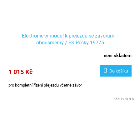
Elektronický modul k přejezdu se závorami -
obousměrný / ES Pečky 19775
není skladem
1 015 Kč
Do košíku
pro kompletní řízení přejezdu včetně závor
Kód:
19757ES