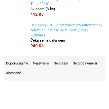
Tillig 08410
Skladem
(
3 ks
)
412 Kč
DCC/ANALOG - elektronika pro automatický
železniční přejezd se zvukem / PeLi
RC004A1
Čeká se na další sérii
960 Kč
Ř
a
Doporučujeme
Nejlevnější
Nejdražší
Nejprodávanější
z
Abecedně
e
n
í
p
r
6
Na skladě
o
d