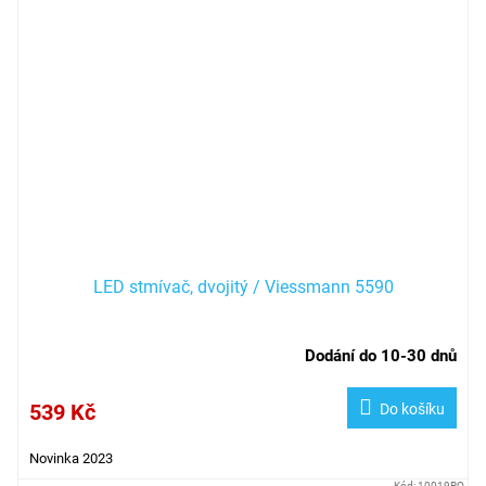
LED stmívač, dvojitý / Viessmann 5590
Dodání do 10-30 dnů
539 Kč
Do košíku
Novinka 2023
Kód:
10019RO