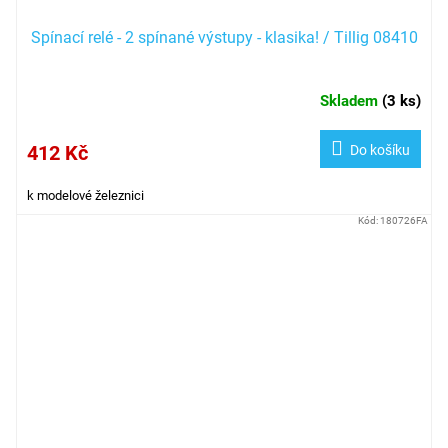
Spínací relé - 2 spínané výstupy - klasika! / Tillig 08410
Skladem
(
3 ks
)
412 Kč
Do košíku
k modelové železnici
Kód:
180726FA