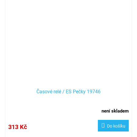
Časové relé / ES Pečky 19746
není skladem
313 Kč
Do košíku