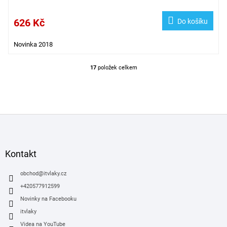
626 Kč
Do košíku
Novinka 2018
17
položek celkem
O
v
l
á
d
Z
a
á
c
í
p
p
a
Kontakt
r
t
v
í
obchod
@
itvlaky.cz
k
y
+420577912599
v
Novinky na Facebooku
ý
itvlaky
p
i
Videa na YouTube