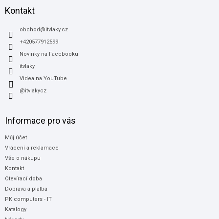
a
Kontakt
t
í
obchod
@
itvlaky.cz
+420577912599
Novinky na Facebooku
itvlaky
Videa na YouTube
@itvlakycz
Informace pro vás
Můj účet
Vrácení a reklamace
Vše o nákupu
Kontakt
Otevírací doba
Doprava a platba
PK computers - IT
Katalogy