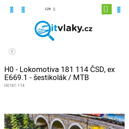
Přejít
na
NÁKUPN
CZK
obsah
KOŠÍK
H0 - Lokomotiva 181 114 ČSD, ex
E669.1 - šestikolák / MTB
H0181-114