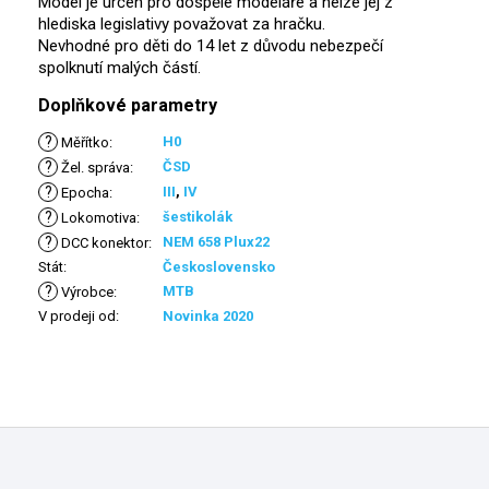
Model je určen pro dospělé modeláře a nelze jej z
hlediska legislativy považovat za hračku.
Nevhodné pro děti do 14 let z důvodu nebezpečí
spolknutí malých částí.
Doplňkové parametry
?
H0
Měřítko
:
?
ČSD
Žel. správa
:
?
III
,
IV
Epocha
:
?
šestikolák
Lokomotiva
:
?
NEM 658 Plux22
DCC konektor
:
Stát
:
Československo
?
MTB
Výrobce
:
V prodeji od
:
Novinka 2020
Z
á
p