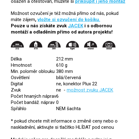
osazen a otestován, můžete si
přikoupit i jeho montáž
Možnost ozvučení je též možná přímo od nás,
pokud
máte zájem
,
vložte si ozvučení do košíku.
Pouze u nás získáte zvuk
JACEK
i s odbornou
montáží a odladěním přímo od autora projektu!
Délka
212 mm
Hmotnost
610 g
Min. poloměr oblouku
380 mm
Osvětlení
bílá/červená
Digital
ne, konektor Plux 22
Zvuk
ne -
možnost zvuku JACEK
Počet hnaných náprav
6
Počet bandáž. náprav
0
Spřáhlo
NEM šachta
* pokud chcete mít informace o změně ceny nebo o
naskladnění, aktivujte si tlačítko HLÍDAT pod cenou