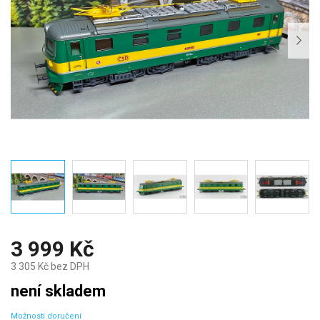
3 999 Kč
3 305 Kč bez DPH
Měrná
není skladem
cena:
Možnosti doručení