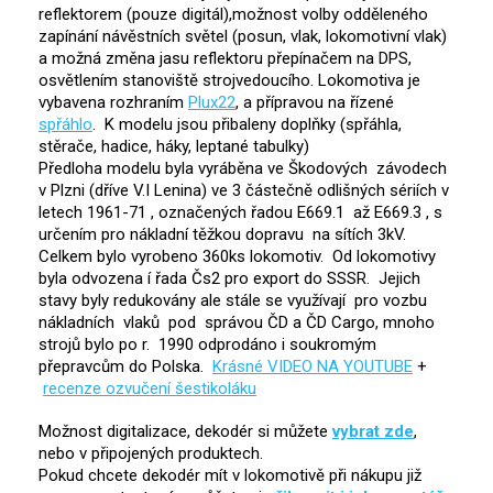
reflektorem (pouze digitál),možnost volby odděleného
zapínání návěstních světel (posun, vlak, lokomotivní vlak)
a možná změna jasu reflektoru přepínačem na DPS,
osvětlením stanoviště strojvedoucího. Lokomotiva je
vybavena rozhraním
Plux22
, a přípravou na řízené
spřáhlo
. K modelu jsou přibaleny doplňky (spřáhla,
stěrače, hadice, háky, leptané tabulky)
Předloha modelu byla vyráběna ve Škodových závodech
v Plzni (dříve V.I Lenina) ve 3 částečně odlišných sériích v
letech 1961-71 , označených řadou E669.1 až E669.3 , s
určením pro nákladní těžkou dopravu na sítích 3kV.
Celkem bylo vyrobeno 360ks lokomotiv. Od lokomotivy
byla odvozena í řada Čs2 pro export do SSSR. Jejich
stavy byly redukovány ale stále se využívají pro vozbu
nákladních vlaků pod správou ČD a ČD Cargo, mnoho
strojů bylo po r. 1990 odprodáno i soukromým
přepravcům do Polska.
Krásné VIDEO NA YOUTUBE
+
recenze ozvučení šestikoláku
Možnost digitalizace, dekodér si můžete
vybrat zde
,
nebo v připojených produktech.
Pokud chcete dekodér mít v lokomotivě při nákupu již