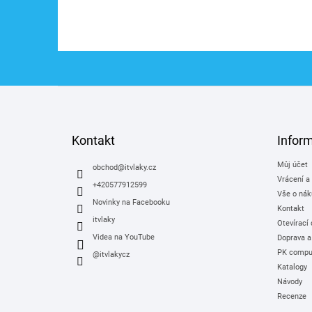
Z
á
p
a
Kontakt
Infor
t
Můj účet
í
obchod
@
itvlaky.cz
Vrácení a
+420577912599
Vše o nák
Novinky na Facebooku
Kontakt
itvlaky
Otevírací
Videa na YouTube
Doprava a
PK comput
@itvlakycz
Katalogy
Návody
Recenze