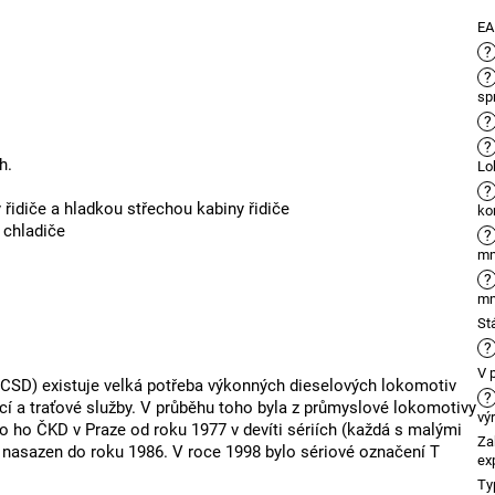
E
?
?
sp
?
?
h.
Lo
?
 řidiče a hladkou střechou kabiny řidiče
ko
 chladiče
?
m
?
m
St
?
V 
 (CSD) existuje velká potřeba výkonných dieselových lokomotiv
?
cí a traťové služby. V průběhu toho byla z průmyslové lokomotivy
vý
lo ho ČKD v Praze od roku 1977 v devíti sériích (každá s malými
Za
 nasazen do roku 1986. V roce 1998 bylo sériové označení T
ex
Ty