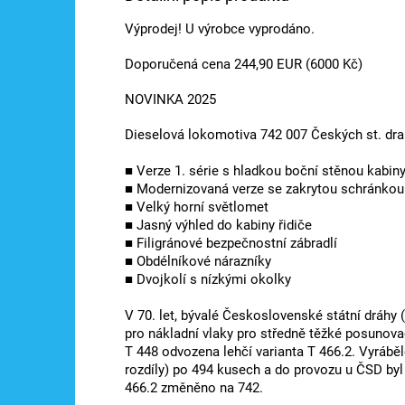
Výprodej! U výrobce vyprodáno.
Doporučená cena 244,90 EUR (6000 Kč)
NOVINKA 2025
Dieselová lokomotiva 742 007 Českých st. dra
■ Verze 1. série s hladkou boční stěnou kabiny
■ Modernizovaná verze se zakrytou schránkou
■ Velký horní světlomet
■ Jasný výhled do kabiny řidiče
■ Filigránové bezpečnostní zábradlí
■ Obdélníkové nárazníky
■ Dvojkolí s nízkými okolky
V 70. let, bývalé Československé státní dráhy
pro nákladní vlaky pro středně těžké posunova
T 448 odvozena lehčí varianta T 466.2. Vyrábě
rozdíly) po 494 kusech a do provozu u ČSD byl
466.2 změněno na 742.