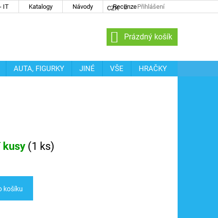
 IT
Katalogy
Návody
Recenze
Přihlášení
CZK
NÁKUPNÍ
Prázdný košík
KOŠÍK
AUTA, FIGURKY
JINÉ
VŠE
HRAČKY
í kusy
(
1 ks
)
o košíku