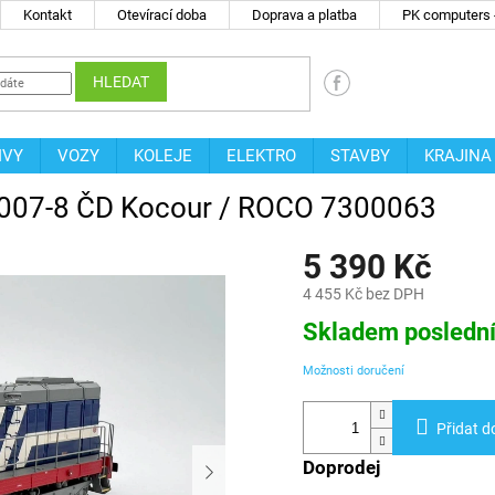
Kontakt
Otevírací doba
Doprava a platba
PK computers -
HLEDAT
IVY
VOZY
KOLEJE
ELEKTRO
STAVBY
KRAJINA
2.007-8 ČD Kocour / ROCO 7300063
5 390 Kč
4 455 Kč bez DPH
Měrná
Skladem posledn
cena:
Možnosti doručení
Přidat d
Doprodej