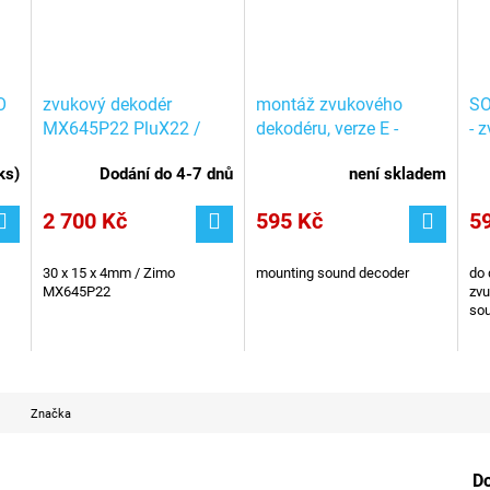
O
zvukový dekodér
montáž zvukového
SO
MX645P22 PluX22 /
dekodéru, verze E -
- 
Roco 10891
595Kč
do
ks
)
Dodání do 4-7 dnů
není skladem
2 700 Kč
595 Kč
5
30 x 15 x 4mm / Zimo
mounting sound decoder
do 
MX645P22
zvu
sou
Značka
D