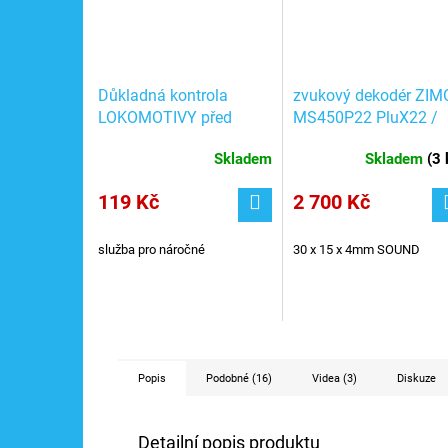
Důkladná kontrola
zvukový dekodér ZIM
LOKOMOTIVY před
MS450P22 PluX22 /
odesláním + testování
16bit
Skladem
Skladem
(
3 
jízdy
119 Kč
2 700 Kč
služba pro náročné
30 x 15 x 4mm SOUND
Popis
Podobné (16)
Videa (3)
Diskuze
Detailní popis produktu