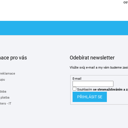
os
mace pro vás
Odebírat newsletter
Vložte svůj e-mail a my vám budeme zas
 reklamace
E-mail
upu
Souhlasím
se shromažďováním
a z
 doba
PŘIHLÁSIT SE
 platba
ers - IT