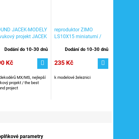
UND JACEK-MODELY
reproduktor ZIMO
zvukový projekt JACEK
LS10X15 miniaturní /
 dekodéru ZIMO
výška 8 mm
Dodání do 10-30 dnů
Dodání do 10-30 dnů
90 Kč
235 Kč
dekodérů MX/MS, nejlepší
k modelové železnici
kový projekt / the best
nd project
oplňkové parametry