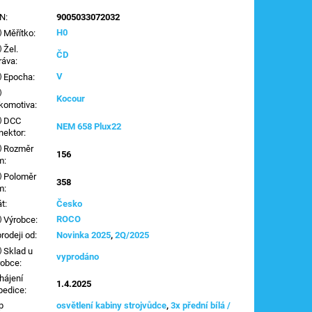
AN
:
9005033072032
H0
Měřítko
:
Žel.
ČD
ráva
:
V
Epocha
:
Kocour
komotiva
:
DCC
NEM 658 Plux22
nektor
:
Rozměr
156
m
:
Poloměr
358
m
:
át
:
Česko
ROCO
Výrobce
:
prodeji od
:
Novinka 2025
,
2Q/2025
Sklad u
vyprodáno
robce
:
hájení
1.4.2025
pedice
:
p
osvětlení kabiny strojvůdce
,
3x přední bílá /