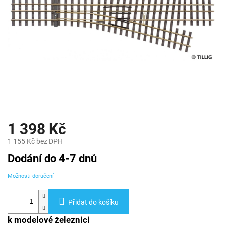
1 398 Kč
1 155 Kč bez DPH
Měrná
Dodání do 4-7 dnů
cena:
Možnosti doručení
Přidat do košíku
k modelové železnici