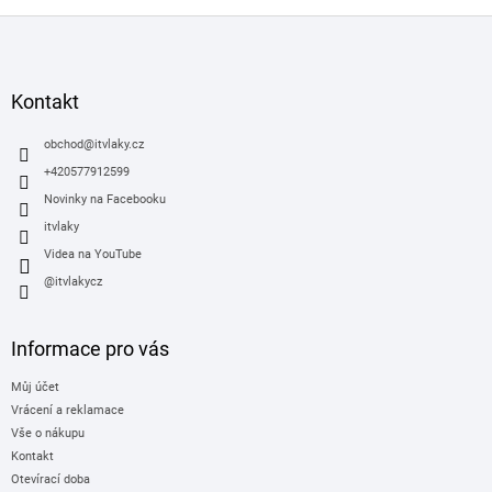
Z
á
p
a
Kontakt
t
í
obchod
@
itvlaky.cz
+420577912599
Novinky na Facebooku
itvlaky
Videa na YouTube
@itvlakycz
Informace pro vás
Můj účet
Vrácení a reklamace
Vše o nákupu
Kontakt
Otevírací doba