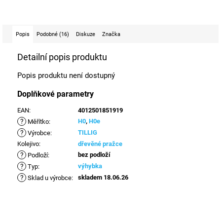
Popis
Podobné (16)
Diskuze
Značka
Detailní popis produktu
Popis produktu není dostupný
Doplňkové parametry
EAN
:
4012501851919
?
H0
,
H0e
Měřítko
:
?
TILLIG
Výrobce
:
Kolejivo
:
dřevěné pražce
?
bez podloží
Podloží
:
?
výhybka
Typ
:
?
skladem 18.06.26
Sklad u výrobce
: