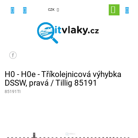
Přejít
na
NÁKUPNÍ
CZK
obsah
KOŠÍK
H0 - H0e - Tříkolejnicová výhybka
DSSW, pravá / Tillig 85191
85191TI