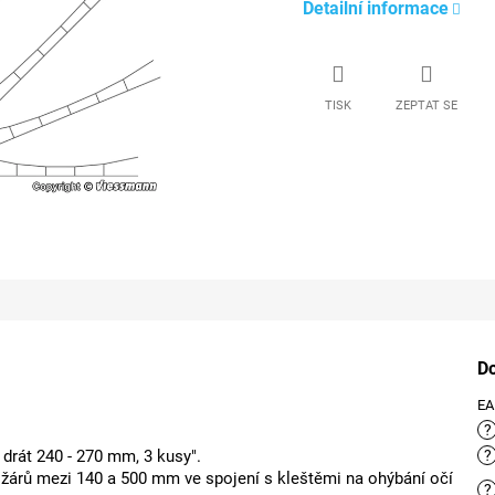
Detailní informace
TISK
ZEPTAT SE
D
E
?
 drát 240 - 270 mm, 3 kusy".
?
tožárů mezi 140 a 500 mm ve spojení s kleštěmi na ohýbání očí
?