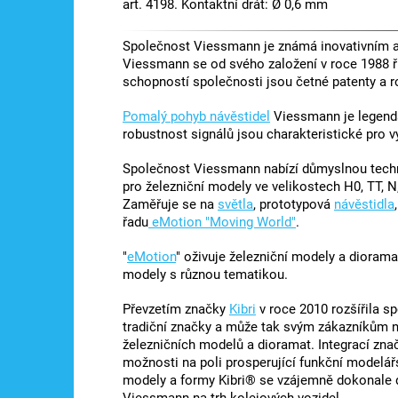
art. 4198. Kontaktní drát: Ø 0,6 mm
Společnost Viessmann je známá inovativním a 
Viessmann se od svého založení v roce 1988 ř
schopností společnosti jsou četné patenty a r
Pomalý pohyb návěstidel
Viessmann je legendá
robustnost signálů jsou charakteristické pro 
Společnost Viessmann nabízí důmyslnou techni
pro železniční modely ve velikostech H0, TT, N,
Zaměřuje se na
světla
, prototypová
návěstidla
řadu
eMotion "Moving World"
.
"
eMotion
" oživuje železniční modely a diorama
modely s různou tematikou.
Převzetím značky
Kibri
v roce 2010 rozšířila s
tradiční značky a může tak svým zákazníkům nab
železničních modelů a dioramat. Integrací zna
možnosti na poli prosperující funkční modelá
modely a formy Kibri® se vzájemně dokonale do