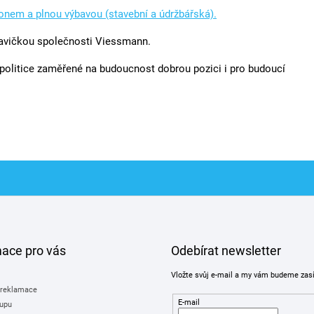
honem a plnou výbavou (stavební a údržbářská).
avičkou společnosti Viessmann.
olitice zaměřené na budoucnost dobrou pozici i pro budoucí
mace pro vás
Odebírat newsletter
Vložte svůj e-mail a my vám budeme zas
 reklamace
E-mail
upu