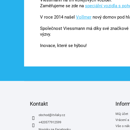
Viessmann na trh kolejových vozidel.
Zaměřujeme se zde na
speciální vozidla s po
V roce 2014 našel
Vollmer
nový domov pod hl
Společnost Viessmann má díky své značkové p
výzvy.
Inovace, které se hýbou!
Z
á
p
a
Kontakt
Infor
t
Můj účet
í
obchod
@
itvlaky.cz
Vrácení a
+420577912599
Vše o nák
Novinky na Facebooku