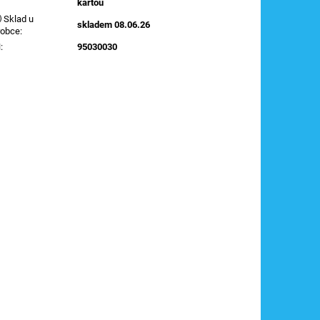
kartou
Sklad u
skladem 08.06.26
robce
:
N
:
95030030