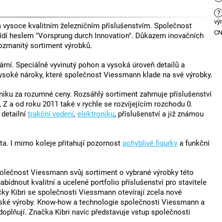
?
vý
vysoce kvalitním železničním příslušenstvím. Společnost
C
ídí heslem "Vorsprung durch Innovation". Důkazem inovačních
ozmanitý sortiment výrobků.
rní. Speciálně vyvinutý pohon a vysoká úroveň detailů a
vysoké nároky, které společnost Viessmann klade na své výrobky.
ku za rozumné ceny. Rozsáhlý sortiment zahrnuje příslušenství
 Z a od roku 2011 také v rychle se rozvíjejícím rozchodu 0.
, detailní
trakční vedení
,
elektroniku
, příslušenství a již známou
ta. I mimo koleje přitahují pozornost
pohyblivé figurky
a funkční
polečnost Viessmann svůj sortiment o vybrané výrobky této
ídnout kvalitní a ucelené portfolio příslušenství pro stavitele
čky Kibri se společnosti Viessmann otevírají zcela nové
řské výroby. Know-how a technologie společnosti Viessmann a
plňují. Značka Kibri navíc představuje vstup společnosti