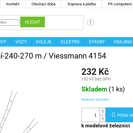
Kontakt
Otevírací doba
Doprava a platba
PK computers -
HLEDAT
IVY
VOZY
KOLEJE
ELEKTRO
STAVBY
KRAJINA
ení-240-270 m / Viessmann 4154
232 Kč
192 Kč bez DPH
Měrná
Skladem
(
1 ks
)
cena:
Možnosti doručení
Přidat d
k modelové železnici