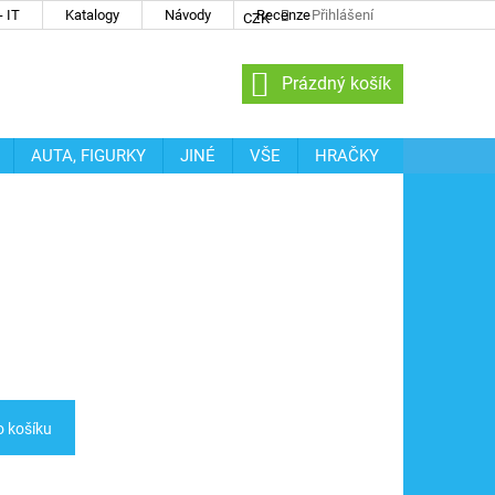
 IT
Katalogy
Návody
Recenze
Přihlášení
CZK
NÁKUPNÍ
Prázdný košík
KOŠÍK
AUTA, FIGURKY
JINÉ
VŠE
HRAČKY
o košíku