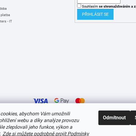
Souhlasím
se shromažďováním
a z
 doba
PŘIHLÁSIT SE
 platba
ers - IT
cookies, abychom Vám umožnili
Odmítnout
ohlížení webu a díky analýze provozu
í cookies
e zlepšovali jeho funkce, výkon a
t.
Zde si můžete podrobně projít Podmínky