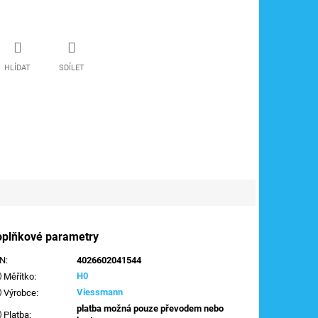
HLÍDAT
SDÍLET
oplňkové parametry
AN
:
4026602041544
H0
Měřítko
:
Viessmann
Výrobce
:
platba možná pouze převodem nebo
Platba
: