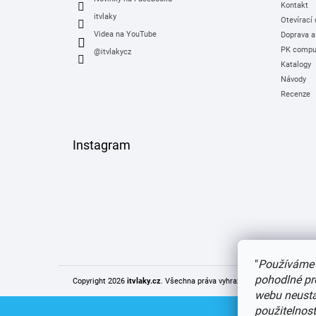
Kontakt
itvlaky
Otevírací
Videa na YouTube
Doprava a
PK comput
@itvlakycz
Katalogy
Návody
Recenze
Instagram
"
Používáme 
pohodlné pr
Copyright 2026
itvlaky.cz
. Všechna práva vyhrazena.
Upravit nastaven
webu neustál
použitelnos