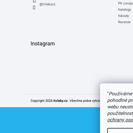
PK comput
@itvlakycz
Katalogy
Návody
Recenze
Instagram
"
Používáme 
pohodlné pr
Copyright 2026
itvlaky.cz
. Všechna práva vyhrazena.
Upravit nastaven
webu neustál
použitelnos
ochrany oso