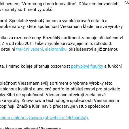
C
ídí heslem "Vorsprung durch Innovation". Důkazem inovačních
ozmanitý sortiment výrobků.
rní. Speciálně vyvinutý pohon a vysoká úroveň detailů a
vysoké nároky, které společnost Viessmann klade na své výrobky.
ku za rozumné ceny. Rozsáhlý sortiment zahrnuje příslušenství
 Z a od roku 2011 také v rychle se rozvíjejícím rozchodu 0.
, detailní
trakční vedení
,
elektroniku
, příslušenství a již známou
ta. I mimo koleje přitahují pozornost
pohyblivé figurky
a funkční
polečnost Viessmann svůj sortiment o vybrané výrobky této
ídnout kvalitní a ucelené portfolio příslušenství pro stavitele
čky Kibri se společnosti Viessmann otevírají zcela nové
řské výroby. Know-how a technologie společnosti Viessmann a
plňují. Značka Kibri navíc představuje vstup společnosti
honem a plnou výbavou (stavební a údržbářská).