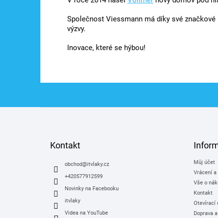
V roce 2014 našel
Vollmer
nový domov pod hl
Společnost Viessmann má díky své značkové p
výzvy.
Inovace, které se hýbou!
Z
á
p
a
Kontakt
Infor
t
Můj účet
í
obchod
@
itvlaky.cz
Vrácení a
+420577912599
Vše o nák
Novinky na Facebooku
Kontakt
itvlaky
Otevírací
Videa na YouTube
Doprava a