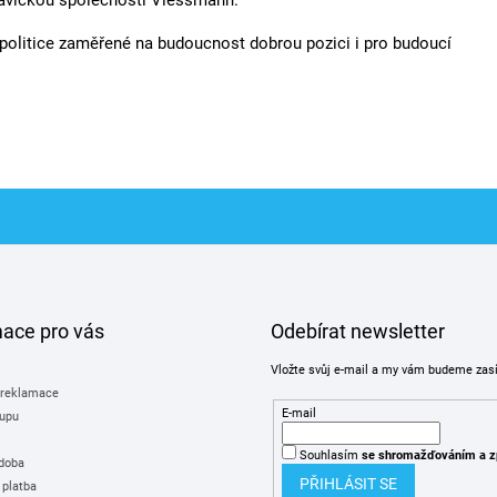
avičkou společnosti Viessmann.
olitice zaměřené na budoucnost dobrou pozici i pro budoucí
mace pro vás
Odebírat newsletter
Vložte svůj e-mail a my vám budeme zas
 reklamace
E-mail
upu
Souhlasím
se shromažďováním
a z
 doba
PŘIHLÁSIT SE
 platba