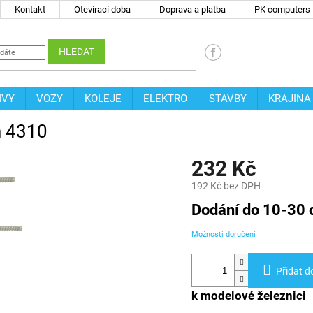
Kontakt
Otevírací doba
Doprava a platba
PK computers -
HLEDAT
IVY
VOZY
KOLEJE
ELEKTRO
STAVBY
KRAJINA
n 4310
232 Kč
192 Kč bez DPH
Měrná
Dodání do 10-30 
cena:
Možnosti doručení
Přidat d
k modelové železnici