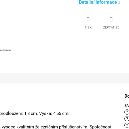
Detailní informace
TISK
ZEPTAT SE
D
E
?
 prodloužení: 1,8 cm. Výška: 4,55 cm.
?
?
vysoce kvalitním železničním příslušenstvím. Společnost