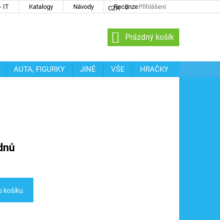
 IT
Katalogy
Návody
Recenze
Přihlášení
CZK
NÁKUPNÍ
Prázdný košík
KOŠÍK
AUTA, FIGURKY
JINÉ
VŠE
HRAČKY
dnů
o košíku