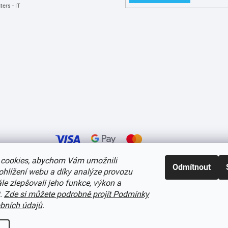
ers - IT
cookies, abychom Vám umožnili
Odmítnout
ohlížení webu a díky analýze provozu
í cookies
e zlepšovali jeho funkce, výkon a
t.
Zde si můžete podrobně projít Podmínky
bních údajů
.