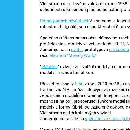
Viessmann se od svého založení v roce 1988 ř
schopností společnosti jsou četné patenty a r
Pomalý pohyb návěstidel
Viessmann je legendá
robustnost signálů jsou charakteristické pro 
Společnost Viessmann nabízí důmyslnou techni
pro železniční modely ve velikostech H0, TT, N,
Zaměřuje se na
světla
, prototypová
návěstidla
řadu
eMotion "Moving World"
.
"
eMotion
" oživuje železniční modely a diorama
modely s různou tematikou.
Převzetím značky
Kibri
v roce 2010 rozšířila s
tradiční značky a může tak svým zákazníkům nab
železničních modelů a dioramat. Integrací zna
možnosti na poli prosperující funkční modelá
modely a formy Kibri® se vzájemně dokonale do
Viessmann na trh kolejových vozidel.
Zaměřujeme se zde na
speciální vozidla s po