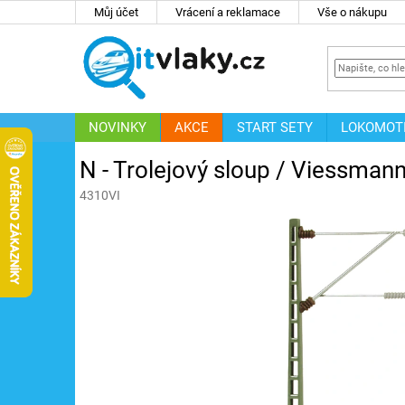
Přejít
Můj účet
Vrácení a reklamace
Vše o nákupu
na
obsah
NOVINKY
AKCE
START SETY
LOKOMOT
IT
ZNAČKY
N - Trolejový sloup / Viessman
4310VI