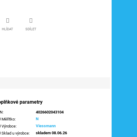
HLÍDAT
SDÍLET
oplňkové parametry
AN
:
4026602043104
N
Měřítko
:
Viessmann
Výrobce
:
skladem 08.06.26
Sklad u výrobce
: