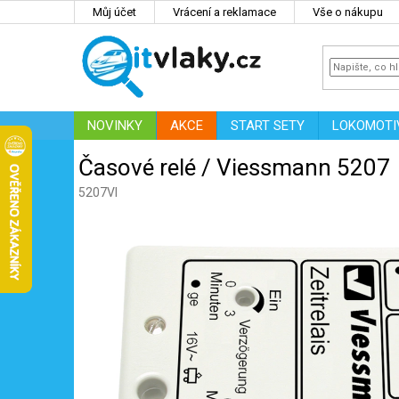
Přejít
Můj účet
Vrácení a reklamace
Vše o nákupu
na
obsah
NOVINKY
AKCE
START SETY
LOKOMOTI
IT
ZNAČKY
Časové relé / Viessmann 5207
5207VI