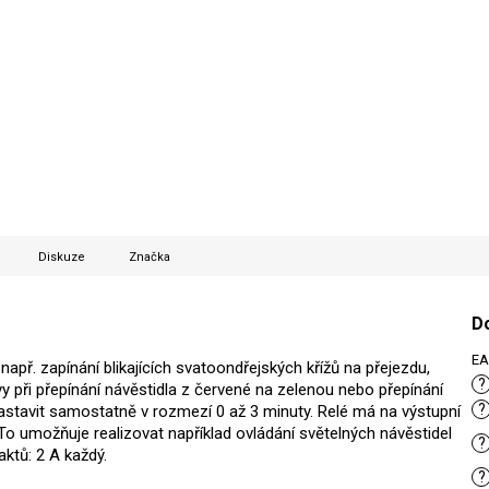
Diskuze
Značka
D
E
např. zapínání blikajících svatoondřejských křížů na přejezdu,
?
y při přepínání návěstidla z červené na zelenou nebo přepínání
?
astavit samostatně v rozmezí 0 až 3 minuty. Relé má na výstupní
To umožňuje realizovat například ovládání světelných návěstidel
?
ktů: 2 A každý.
?