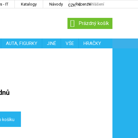
 - IT
Katalogy
Návody
Recenze
Přihlášení
CZK
NÁKUPNÍ
Prázdný košík
KOŠÍK
AUTA, FIGURKY
JINÉ
VŠE
HRAČKY
dnů
o košíku