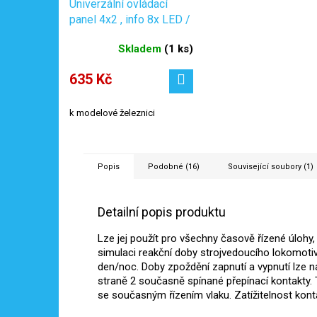
Univerzální ovládací
panel 4x2 , info 8x LED /
Viessmann 5549
Skladem
(
1 ks
)
635 Kč
k modelové železnici
Popis
Podobné (16)
Související soubory (1)
Detailní popis produktu
Lze jej použít pro všechny časově řízené úlohy, 
simulaci reakční doby strojvedoucího lokomotiv
den/noc. Doby zpoždění zapnutí a vypnutí lze n
straně 2 současně spínané přepínací kontakty. 
se současným řízením vlaku. Zatížitelnost konta