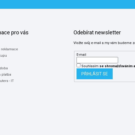
mace pro vás
Odebírat newsletter
Vložte svůj e-mail a my vám budeme z
a reklamace
E-mail
kupu
Souhlasím
se shromažďováním
a
 doba
PŘIHLÁSIT SE
 platba
ters - IT