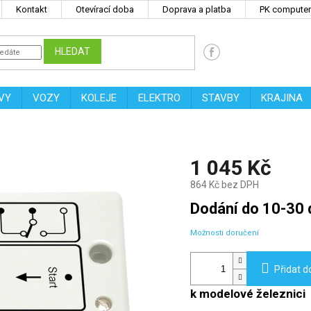
Kontakt
Otevírací doba
Doprava a platba
PK computers
HLEDAT
VY
VOZY
KOLEJE
ELEKTRO
STAVBY
KRAJINA
1 045 Kč
864 Kč bez DPH
Měrná
Dodání do 10-30 
cena:
Možnosti doručení
Přidat d
k modelové železnici