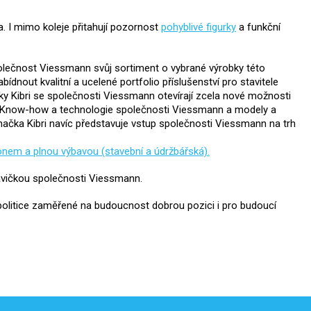
a. I mimo koleje přitahují pozornost
pohyblivé figurky
a funkční
polečnost Viessmann svůj sortiment o vybrané výrobky této
dnout kvalitní a ucelené portfolio příslušenství pro stavitele
ky Kibri se společnosti Viessmann otevírají zcela nové možnosti
y. Know-how a technologie společnosti Viessmann a modely a
načka Kibri navíc představuje vstup společnosti Viessmann na trh
honem a plnou výbavou (stavební a údržbářská).
vičkou společnosti Viessmann.
litice zaměřené na budoucnost dobrou pozici i pro budoucí