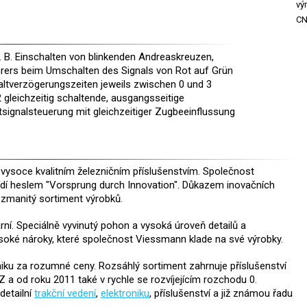
vý
C
z. B. Einschalten von blinkenden Andreaskreuzen,
hrers beim Umschalten des Signals von Rot auf Grün
ltverzögerungszeiten jeweils zwischen 0 und 3
2 gleichzeitig schaltende, ausgangsseitige
tsignalsteuerung mit gleichzeitiger Zugbeeinflussung
ysoce kvalitním železničním příslušenstvím. Společnost
ídí heslem "Vorsprung durch Innovation". Důkazem inovačních
ozmanitý sortiment výrobků.
ní. Speciálně vyvinutý pohon a vysoká úroveň detailů a
ysoké nároky, které společnost Viessmann klade na své výrobky.
ku za rozumné ceny. Rozsáhlý sortiment zahrnuje příslušenství
 Z a od roku 2011 také v rychle se rozvíjejícím rozchodu 0.
 detailní
trakční vedení
,
elektroniku
, příslušenství a již známou řadu