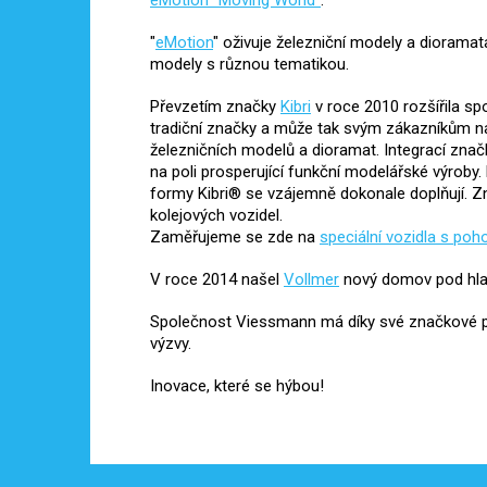
eMotion "Moving World"
.
"
eMotion
" oživuje železniční modely a dioramat
modely s různou tematikou.
Převzetím značky
Kibri
v roce 2010 rozšířila s
tradiční značky a může tak svým zákazníkům nabí
železničních modelů a dioramat. Integrací znač
na poli prosperující funkční modelářské výrob
formy Kibri® se vzájemně dokonale doplňují. Z
kolejových vozidel.
Zaměřujeme se zde na
speciální vozidla s po
V roce 2014 našel
Vollmer
nový domov pod hla
Společnost Viessmann má díky své značkové po
výzvy.
Inovace, které se hýbou!