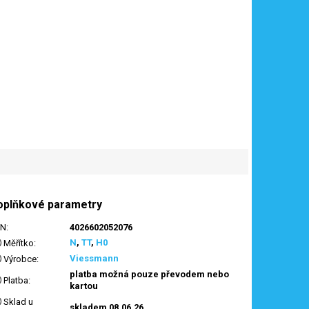
oplňkové parametry
AN
:
4026602052076
N
,
TT
,
H0
Měřítko
:
Viessmann
Výrobce
:
platba možná pouze převodem nebo
Platba
:
kartou
Sklad u
skladem 08.06.26