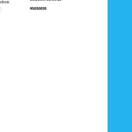
robce
:
N
:
95030030