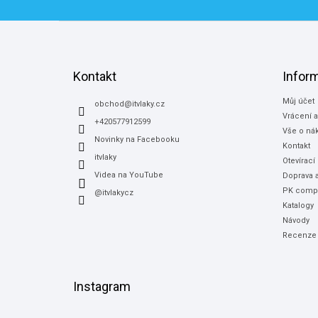
Z
á
p
a
Kontakt
Infor
t
Můj účet
í
obchod
@
itvlaky.cz
Vrácení 
+420577912599
Vše o ná
Novinky na Facebooku
Kontakt
itvlaky
Otevírací
Videa na YouTube
Doprava a
PK compu
@itvlakycz
Katalogy
Návody
Recenze
Instagram