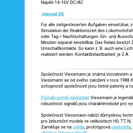
Napěti 14-16V DC/AC
manuál DE
Für alle zeitgesteuerten Aufgaben einsetzbar, 
Simulation der Reaktionszeit des Lokomotivfü
oder Tag-/ Nachtschaltungen. Ein- und Ausscha
Minuten separat einstellbar. Das Relais besitzt 
Umschaltkontakte. So kann z. B. auch eine Lich
realisiert werden. Kontaktbelastbarkeit: je 2 A.
Společnost Viessmann je známá inovativním a v
Viessmann se od svého založení v roce 1988 ř
schopností společnosti jsou četné patenty a r
Pomalý pohyb návěstidel
Viessmann je legendár
robustnost signálů jsou charakteristické pro v
Společnost Viessmann nabízí důmyslnou techni
pro železniční modely ve velikostech H0, TT, N,
Zaměřuje se na
světla
, prototypová
návěstidla
,